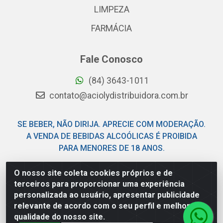
LIMPEZA
FARMÁCIA
Fale Conosco
(84) 3643-1011
contato@aciolydistribuidora.com.br
SE BEBER, NÃO DIRIJA. APRECIE COM MODERAÇÃO.
A VENDA DE BEBIDAS ALCOÓLICAS É PROIBIDA
PARA MENORES DE 18 ANOS.
O nosso site coleta cookies próprios e de
Acioly Distribuidora - Av Piloto Pereira Tim - Parque de
terceiros para proporcionar uma experiência
Exposições - Parnamirim/RN - CEP 59146-480 - CNPJ
personalizada ao usuário, apresentar publicidade
06.029.901/0001-92
relevante de acordo com o seu perfil e melhorar a
qualidade do nosso site.