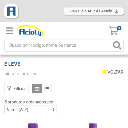
Baixe já o APP da Acioly
0
E LEVE
VOLTAR
INÍCIO
E LEVE
Filtros
5 produtos ordenados por: