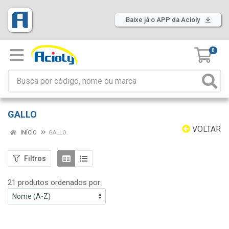
Baixe já o APP da Acioly
0
GALLO
VOLTAR
INÍCIO
GALLO
Filtros
21 produtos ordenados por: