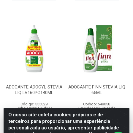
ADOCANTE ADOCYL STEVIA
ADOCANTE FINN STEVIA LIQ
LIQ LV160PG140ML
65ML
Código: 555829
Código: 548058
Embalagem: Unidade
Embalagem: Unidade
Caixa contém 12 unidade(s)
Caixa contém 12 unidade(s)
O nosso site coleta cookies próprios e de
EAN: 7896094930261
EAN: 7898928577680
terceiros para proporcionar uma experiência
personalizada ao usuário, apresentar publicidade