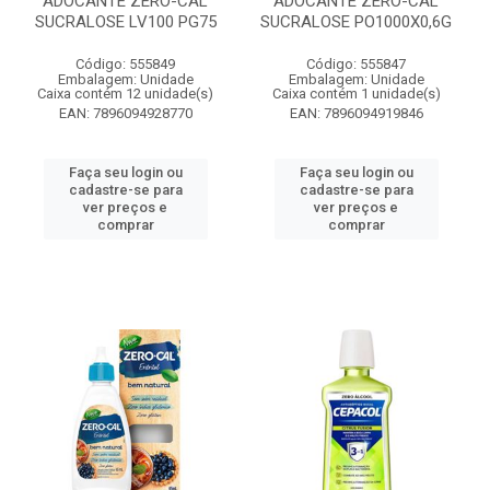
ADOCANTE ZERO-CAL
ADOCANTE ZERO-CAL
SUCRALOSE LV100 PG75
SUCRALOSE PO1000X0,6G
Código: 555849
Código: 555847
Embalagem: Unidade
Embalagem: Unidade
Caixa contém 12 unidade(s)
Caixa contém 1 unidade(s)
EAN: 7896094928770
EAN: 7896094919846
Faça seu login ou
Faça seu login ou
cadastre-se para
cadastre-se para
ver preços e
ver preços e
comprar
comprar