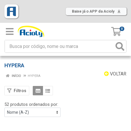
Baixe já o APP da Acioly
0
HYPERA
VOLTAR
INÍCIO
HYPERA
Filtros
52 produtos ordenados por: