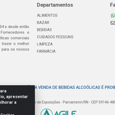
Departamentos
F
ALIMENTOS
BAZAR
04 e desde então
BEBIDAS
 Fornecedores e
CUIDADOS PESSOAIS
ticas comerciais
 trazer o melhor
LIMPEZA
, para os nossos
FARMÁCIA
E COM MODERAÇÃO. A VENDA DE BEBIDAS ALCOÓLICAS É PROI
para
io, apresentar
elhorar a
iloto Pereira Tim - Parque de Exposições - Parnamirim/RN - CEP 59146-4
 Cookies