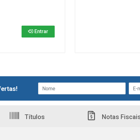
Entrar
ertas!
Títulos
Notas Fiscai