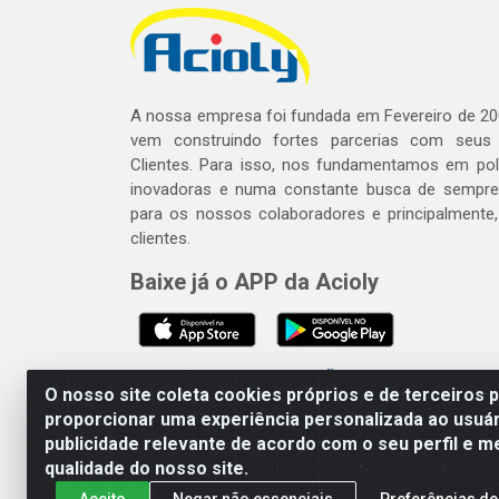
A nossa empresa foi fundada em Fevereiro de 20
vem construindo fortes parcerias com seus
Clientes. Para isso, nos fundamentamos em polí
inovadoras e numa constante busca de sempre
para os nossos colaboradores e principalmente
clientes.
Baixe já o APP da Acioly
SE BEBER, NÃO DIRIJA. APRECI
O nosso site coleta cookies próprios e de terceiros 
proporcionar uma experiência personalizada ao usuár
publicidade relevante de acordo com o seu perfil e m
Acioly Distribuidora - Av P
qualidade do nosso site.
Aceito
Negar não essenciais
Preferências de