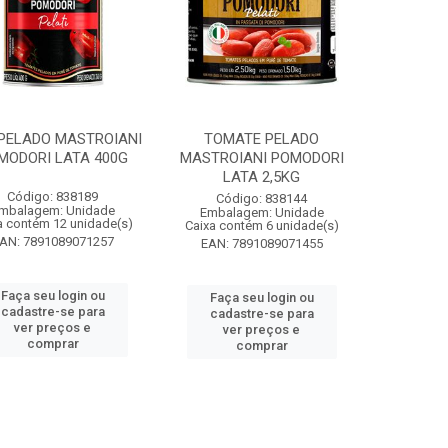
PELADO MASTROIANI
TOMATE PELADO
MODORI LATA 400G
MASTROIANI POMODORI
LATA 2,5KG
Código: 838189
Código: 838144
mbalagem: Unidade
Embalagem: Unidade
a contém 12 unidade(s)
Caixa contém 6 unidade(s)
AN: 7891089071257
EAN: 7891089071455
Faça seu login ou
Faça seu login ou
cadastre-se para
cadastre-se para
ver preços e
ver preços e
comprar
comprar