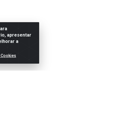
para
io, apresentar
elhorar a
 Cookies