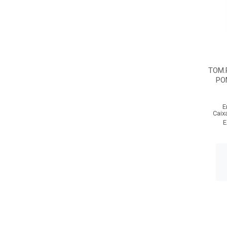
TOM.
PO
E
Caix
E