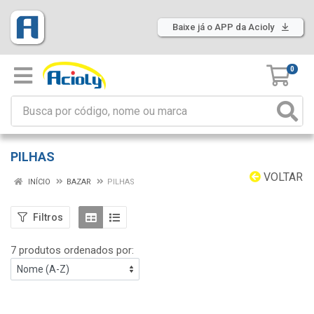
Baixe já o APP da Acioly
0
PILHAS
VOLTAR
INÍCIO
BAZAR
PILHAS
Filtros
7 produtos ordenados por: