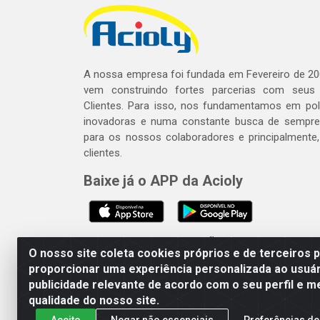
A nossa empresa foi fundada em Fevereiro de 20
vem construindo fortes parcerias com seus
Clientes. Para isso, nos fundamentamos em polí
inovadoras e numa constante busca de sempre
para os nossos colaboradores e principalmente
clientes.
Baixe já o APP da Acioly
SE BEBER, NÃO DIRIJA. APRECI
O nosso site coleta cookies próprios e de terceiros 
proporcionar uma experiência personalizada ao usuár
publicidade relevante de acordo com o seu perfil e m
Acioly Distribuidora - Av P
qualidade do nosso site.
Aceito
Negar não essenciais
Preferências de