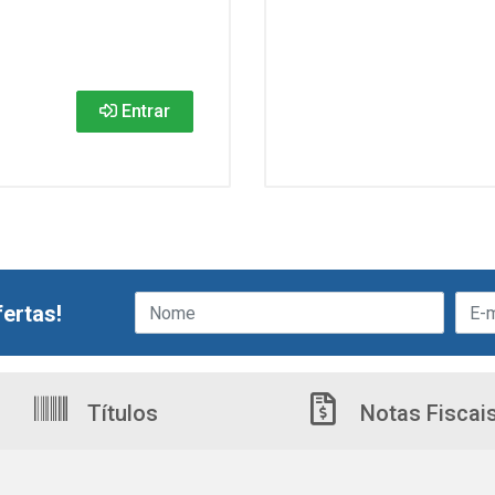
Entrar
ertas!
Títulos
Notas Fiscai