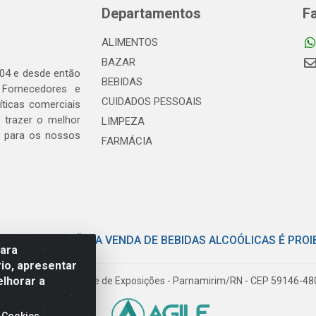
Departamentos
F
ALIMENTOS
BAZAR
04 e desde então
BEBIDAS
 Fornecedores e
CUIDADOS PESSOAIS
ticas comerciais
 trazer o melhor
LIMPEZA
, para os nossos
FARMÁCIA
E COM MODERAÇÃO. A VENDA DE BEBIDAS ALCOÓLICAS É PROI
para
io, apresentar
elhorar a
iloto Pereira Tim - Parque de Exposições - Parnamirim/RN - CEP 59146-4
 Cookies