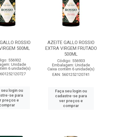
 GALLO ROSSIO
AZEITE GALLO ROSSIO
VIRGEM 500ML
EXTRA VIRGEM FRUTADO
500ML
igo: 556932
Código: 556933
agem: Unidade
Embalagem: Unidade
ntém 6 unidade(s)
Caixa contém 6 unidade(s)
5601252120727
EAN: 5601252120741
 seu login ou
Faça seu login ou
stre-se para
cadastre-se para
r preços e
ver preços e
comprar
comprar