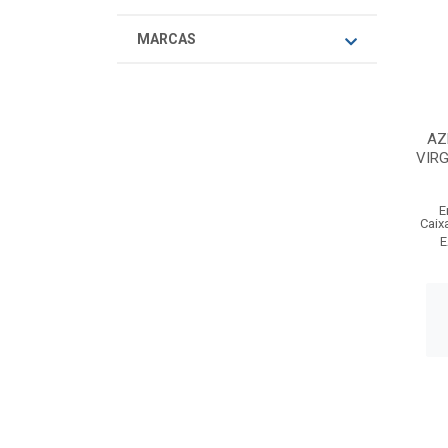
MARCAS
AZ
VIR
E
Caix
E