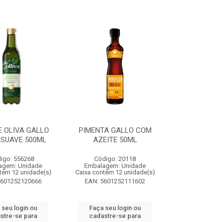
E OLIVA GALLO
PIMENTA GALLO COM
 SUAVE 500ML
AZEITE 50ML
igo: 556268
Código: 20118
agem: Unidade
Embalagem: Unidade
tém 12 unidade(s)
Caixa contém 12 unidade(s)
5601252120666
EAN: 5601252111602
 seu login ou
Faça seu login ou
stre-se para
cadastre-se para