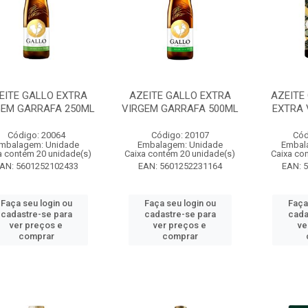
EITE GALLO EXTRA
AZEITE GALLO EXTRA
AZEITE
GEM GARRAFA 250ML
VIRGEM GARRAFA 500ML
EXTRA 
Código: 20064
Código: 20107
Cód
mbalagem: Unidade
Embalagem: Unidade
Embal
a contém 20 unidade(s)
Caixa contém 20 unidade(s)
Caixa co
AN: 5601252102433
EAN: 5601252231164
EAN: 
Faça seu login ou
Faça seu login ou
Faça
cadastre-se para
cadastre-se para
cada
ver preços e
ver preços e
ve
comprar
comprar