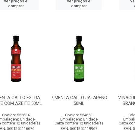
ver preços e
ver preços e
ve
comprar
comprar
ENTA GALLO EXTRA
PIMENTA GALLO JALAPENO
VINAGR
E COM AZEITE 50ML
50ML
BRAN
Código: 552634
Código: 554653
Cód
mbalagem: Unidade
Embalagem: Unidade
Embal
a contém 12 unidade(s)
Caixa contém 12 unidade(s)
Caixa co
AN: 5601252116676
EAN: 5601252119967
EAN: 