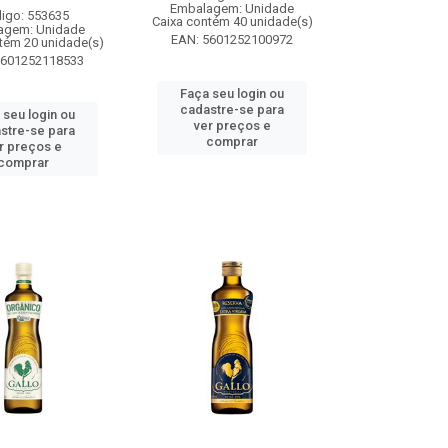
Embalagem: Unidade
igo: 553635
Caixa contém 40 unidade(s)
agem: Unidade
EAN: 5601252100972
tém 20 unidade(s)
5601252118533
Faça seu login ou
cadastre-se para
 seu login ou
ver preços e
stre-se para
comprar
r preços e
comprar