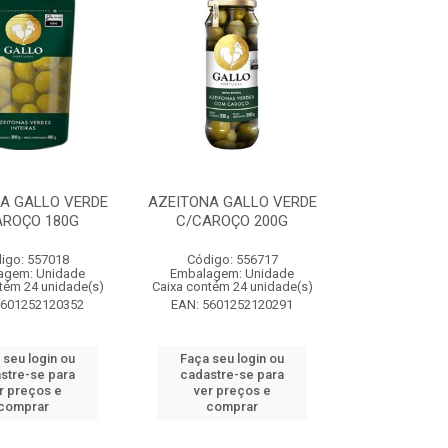
A GALLO VERDE
AZEITONA GALLO VERDE
AROÇO 180G
C/CAROÇO 200G
igo: 557018
Código: 556717
agem: Unidade
Embalagem: Unidade
tém 24 unidade(s)
Caixa contém 24 unidade(s)
5601252120352
EAN: 5601252120291
 seu login ou
Faça seu login ou
stre-se para
cadastre-se para
r preços e
ver preços e
comprar
comprar