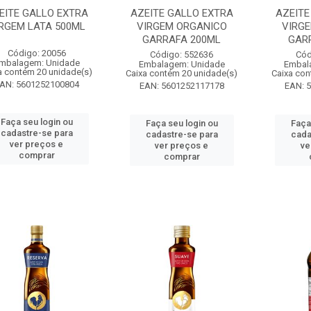
EITE GALLO EXTRA
AZEITE GALLO EXTRA
AZEITE
RGEM LATA 500ML
VIRGEM ORGANICO
VIRG
GARRAFA 200ML
GAR
Código: 20056
Código: 552636
Cód
mbalagem: Unidade
Embalagem: Unidade
Embal
a contém 20 unidade(s)
Caixa contém 20 unidade(s)
Caixa con
AN: 5601252100804
EAN: 5601252117178
EAN: 
Faça seu login ou
Faça seu login ou
Faça
cadastre-se para
cadastre-se para
cada
ver preços e
ver preços e
ve
comprar
comprar