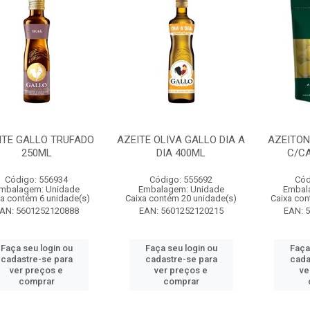
ITE GALLO TRUFADO
AZEITE OLIVA GALLO DIA A
AZEITON
250ML
DIA 400ML
C/C
Código: 556934
Código: 555692
Cód
mbalagem: Unidade
Embalagem: Unidade
Embal
xa contém 6 unidade(s)
Caixa contém 20 unidade(s)
Caixa con
AN: 5601252120888
EAN: 5601252120215
EAN: 
Faça seu login ou
Faça seu login ou
Faça
cadastre-se para
cadastre-se para
cada
ver preços e
ver preços e
ve
comprar
comprar