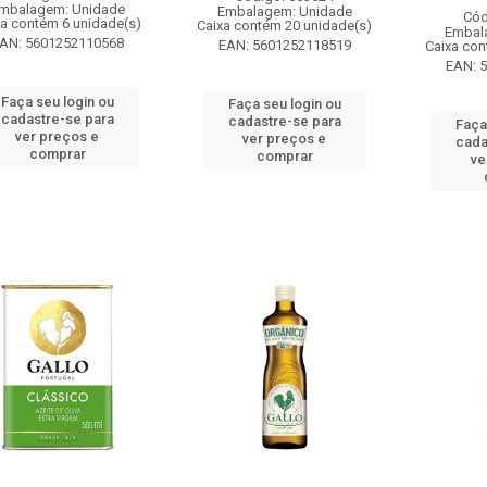
mbalagem: Unidade
Embalagem: Unidade
Cód
xa contém 6 unidade(s)
Caixa contém 20 unidade(s)
Embal
AN: 5601252110568
EAN: 5601252118519
Caixa con
EAN: 
Faça seu login ou
Faça seu login ou
cadastre-se para
cadastre-se para
Faça
ver preços e
ver preços e
cada
comprar
comprar
ve