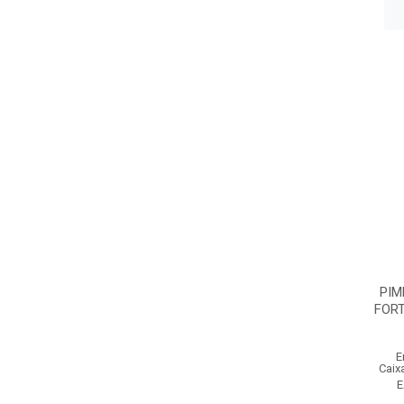
PIM
FORT
E
Caix
E