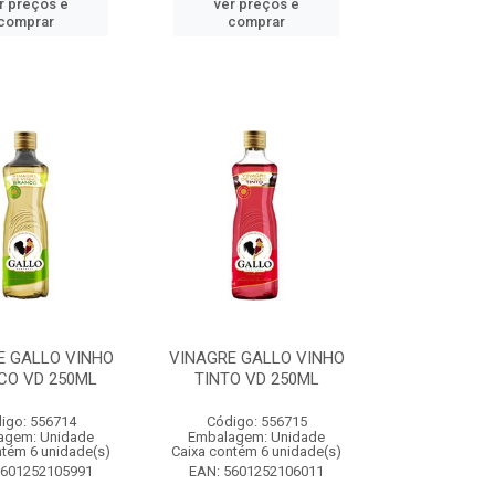
r preços e
ver preços e
comprar
comprar
E GALLO VINHO
VINAGRE GALLO VINHO
CO VD 250ML
TINTO VD 250ML
igo: 556714
Código: 556715
agem: Unidade
Embalagem: Unidade
ntém 6 unidade(s)
Caixa contém 6 unidade(s)
5601252105991
EAN: 5601252106011