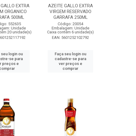
 GALLO EXTRA
AZEITE GALLO EXTRA
EM ORGANICO
VIRGEM RESERVADO
RAFA 500ML
GARRAFA 250ML
igo: 552635
Código: 20054
agem: Unidade
Embalagem: Unidade
tém 20 unidade(s)
Caixa contém 6 unidade(s)
5601252117192
EAN: 5601252102792
 seu login ou
Faça seu login ou
stre-se para
cadastre-se para
r preços e
ver preços e
comprar
comprar