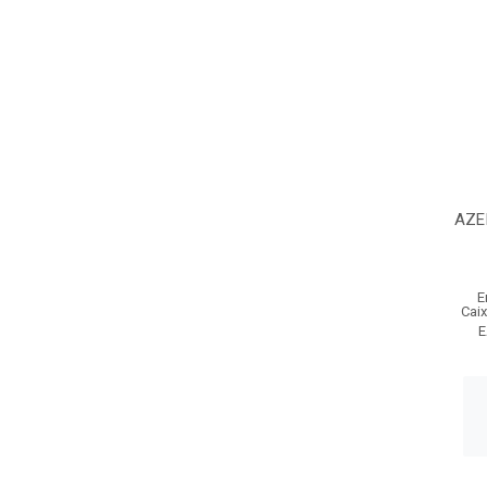
AZE
E
Cai
E