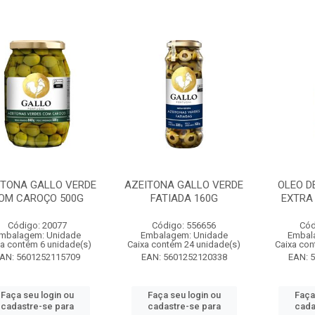
ITONA GALLO VERDE
AZEITONA GALLO VERDE
OLEO D
OM CAROÇO 500G
FATIADA 160G
EXTRA
Código: 20077
Código: 556656
Cód
mbalagem: Unidade
Embalagem: Unidade
Embal
xa contém 6 unidade(s)
Caixa contém 24 unidade(s)
Caixa con
AN: 5601252115709
EAN: 5601252120338
EAN: 
Faça seu login ou
Faça seu login ou
Faça
cadastre-se para
cadastre-se para
cada