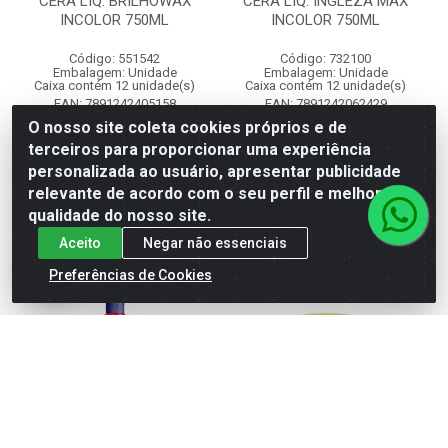
CERA LIQ. BRILHOWAX
CERA LIQ. INGLEZA MAX
INCOLOR 750ML
INCOLOR 750ML
Código: 551542
Código: 732100
Embalagem: Unidade
Embalagem: Unidade
Caixa contém 12 unidade(s)
Caixa contém 12 unidade(s)
EAN: 7891242405158
EAN: 7891242062429
O nosso site coleta cookies próprios e de
terceiros para proporcionar uma experiência
Faça seu login ou
Faça seu login ou
personalizada ao usuário, apresentar publicidade
cadastre-se para
cadastre-se para
ver preços e
ver preços e
relevante de acordo com o seu perfil e melhorar a
comprar
comprar
qualidade do nosso site.
Aceito
Negar não essenciais
Preferências de Cookies