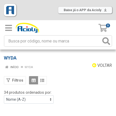
Baixe já o APP da Acioly
0
WYDA
VOLTAR
INÍCIO
WYDA
Filtros
34 produtos ordenados por: