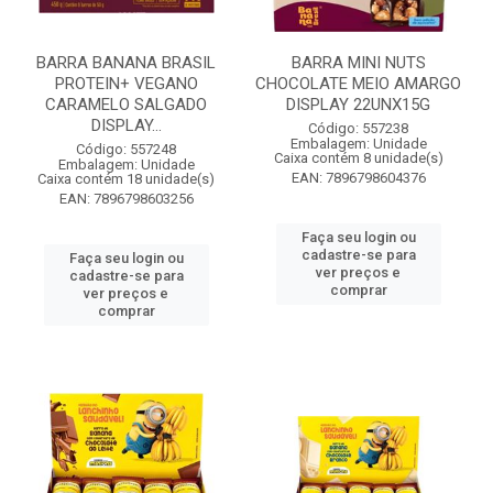
BARRA BANANA BRASIL
BARRA MINI NUTS
PROTEIN+ VEGANO
CHOCOLATE MEIO AMARGO
CARAMELO SALGADO
DISPLAY 22UNX15G
DISPLAY...
Código: 557238
Embalagem: Unidade
Código: 557248
Caixa contém 8 unidade(s)
Embalagem: Unidade
EAN: 7896798604376
Caixa contém 18 unidade(s)
EAN: 7896798603256
Faça seu login ou
cadastre-se para
Faça seu login ou
ver preços e
cadastre-se para
comprar
ver preços e
comprar