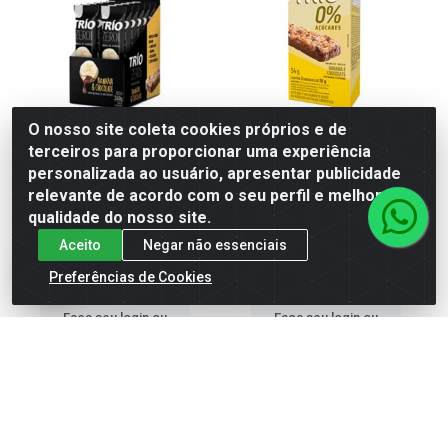
O nosso site coleta cookies próprios e de
terceiros para proporcionar uma experiência
BARRA CEREAL TRIO ZERO
BARRA CEREAL TRIO ZERO
personalizada ao usuário, apresentar publicidade
BANANA COM CHOCOLATE
BANANA COM CHOCOLATE
relevante de acordo com o seu perfil e melhorar a
12X18G
3X18G
qualidade do nosso site.
Código: 555622
Código: 555619
Embalagem: Unidade
Embalagem: Unidade
Aceito
Negar não essenciais
Caixa contém 12 unidade(s)
Caixa contém 24 unidade(s)
EAN: 7897900315678
EAN: 7897900315685
Preferências de Cookies
Faça seu login ou
Faça seu login ou
cadastre-se para
cadastre-se para
ver preços e
ver preços e
comprar
comprar