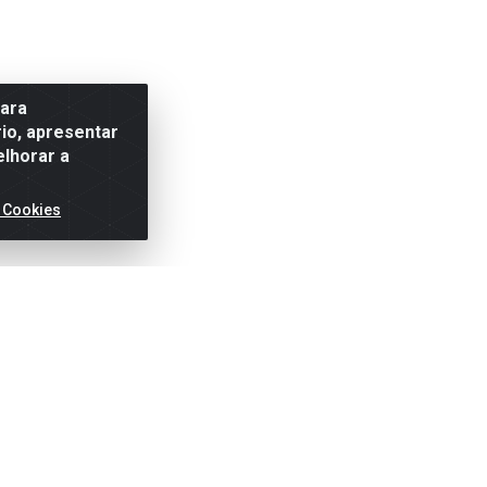
para
io, apresentar
elhorar a
 Cookies