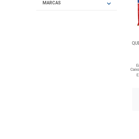
MARCAS
QU
E
Caix
E