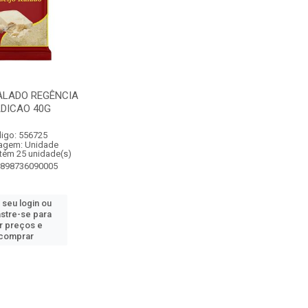
ALADO REGÊNCIA
DICAO 40G
igo: 556725
agem: Unidade
tém 25 unidade(s)
7898736090005
 seu login ou
stre-se para
r preços e
comprar