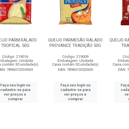
EIJO PARM.RALADO
QUEIJO PARMESÃO RALADO
QUEIJO R
TROPICAL 50G
PROVANCE TRADIÇÃO 50G
TRA
Código: 219016
Código: 219009
Cód
mbalagem: Unidade
Embalagem: Unidade
Embal
a contém 30 unidade(s)
Caixa contém 30 unidade(s)
Caixa con
AN: 7896013334569
EAN: 7896013302605
EAN: 
Faça seu login ou
Faça seu login ou
Faça
cadastre-se para
cadastre-se para
cada
ver preços e
ver preços e
ve
comprar
comprar