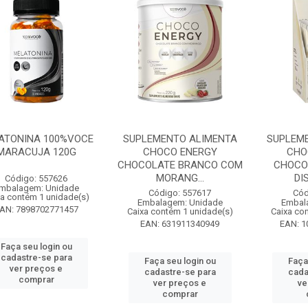
ATONINA 100%VOCE
SUPLEMENTO ALIMENTA
SUPLEM
MARACUJA 120G
CHOCO ENERGY
CHO
CHOCOLATE BRANCO COM
CHOCO
MORANG...
DIS
Código: 557626
mbalagem: Unidade
Código: 557617
Cód
xa contém 1 unidade(s)
Embalagem: Unidade
Embal
AN: 7898702771457
Caixa contém 1 unidade(s)
Caixa co
EAN: 631911340949
EAN: 1
Faça seu login ou
cadastre-se para
Faça seu login ou
Faça
ver preços e
cadastre-se para
cada
comprar
ver preços e
ve
comprar