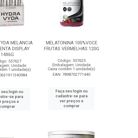
VYDA MELANCIA
MELATONINA 100%VOCE
ENTA DISPLAY
FRUTAS VERMELHAS 120G
14X6G
Código: 557625
igo: 557627
Embalagem: Unidade
agem: Unidade
Caixa contém 1 unidade(s)
ntém 1 unidade(s)
EAN: 7898702771440
0631911340984
Faça seu login ou
 seu login ou
cadastre-se para
stre-se para
ver preços e
r preços e
comprar
comprar