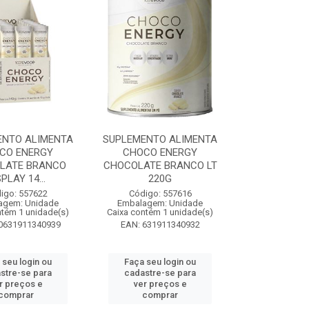
ENTO ALIMENTA
SUPLEMENTO ALIMENTA
CO ENERGY
CHOCO ENERGY
LATE BRANCO
CHOCOLATE BRANCO LT
PLAY 14...
220G
igo: 557622
Código: 557616
agem: Unidade
Embalagem: Unidade
ntém 1 unidade(s)
Caixa contém 1 unidade(s)
0631911340939
EAN: 631911340932
 seu login ou
Faça seu login ou
stre-se para
cadastre-se para
r preços e
ver preços e
comprar
comprar