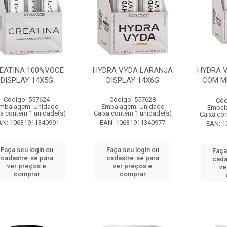
EATINA 100%VOCE
HYDRA VYDA LARANJA
HYDRA 
DISPLAY 14X5G
DISPLAY 14X6G
COM M
Código: 557624
Código: 557628
Cód
mbalagem: Unidade
Embalagem: Unidade
Embal
xa contém 1 unidade(s)
Caixa contém 1 unidade(s)
Caixa co
AN: 10631911340991
EAN: 10631911340977
EAN: 1
Faça seu login ou
Faça seu login ou
Faça
cadastre-se para
cadastre-se para
cada
ver preços e
ver preços e
ve
comprar
comprar