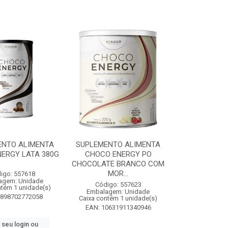
ENTO ALIMENTA
SUPLEMENTO ALIMENTA
ERGY LATA 380G
CHOCO ENERGY PO
CHOCOLATE BRANCO COM
MOR...
igo: 557618
agem: Unidade
Código: 557623
ntém 1 unidade(s)
Embalagem: Unidade
7898702772058
Caixa contém 1 unidade(s)
EAN: 10631911340946
 seu login ou