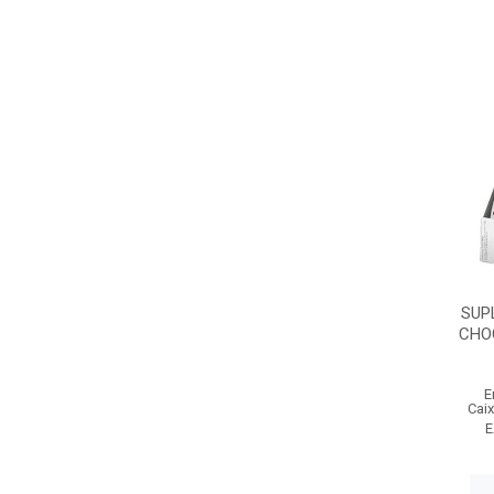
SUP
CHO
E
Cai
E