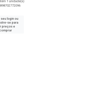
ntém 1 unidade(s)
7898702772096
 seu login ou
stre-se para
r preços e
comprar