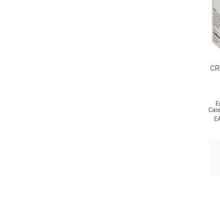
CR
E
Cai
E