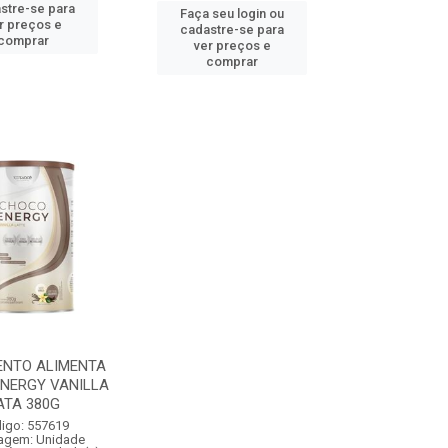
stre-se para
Faça seu login ou
r preços e
cadastre-se para
comprar
ver preços e
comprar
ENTO ALIMENTA
NERGY VANILLA
ATA 380G
igo: 557619
agem: Unidade