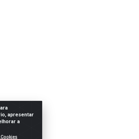
para
io, apresentar
elhorar a
 Cookies