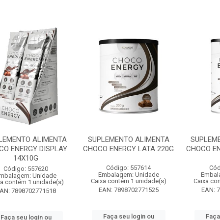
LEMENTO ALIMENTA
SUPLEMENTO ALIMENTA
SUPLEM
CO ENERGY DISPLAY
CHOCO ENERGY LATA 220G
CHOCO EN
14X10G
Código: 557614
Cód
Código: 557620
Embalagem: Unidade
Embal
mbalagem: Unidade
Caixa contém 1 unidade(s)
Caixa co
xa contém 1 unidade(s)
EAN: 7898702771525
EAN: 
AN: 7898702771518
Faça seu login ou
Faça
Faça seu login ou