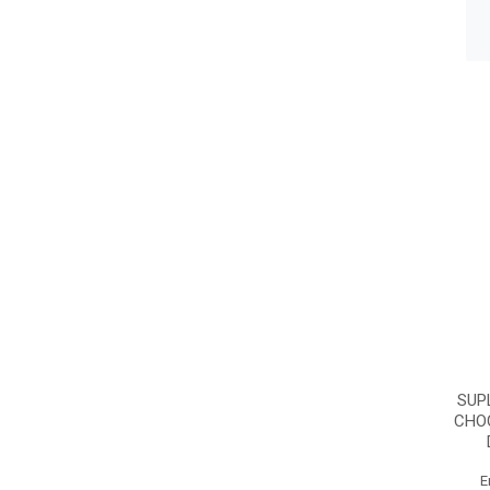
SUP
CHO
E