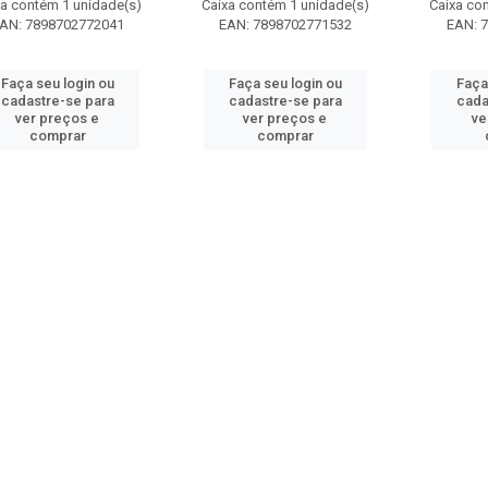
xa contém 1 unidade(s)
Caixa contém 1 unidade(s)
Caixa co
AN: 7898702772041
EAN: 7898702771532
EAN: 
Faça seu login ou
Faça seu login ou
Faça
cadastre-se para
cadastre-se para
cada
ver preços e
ver preços e
ve
comprar
comprar