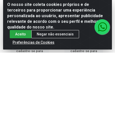
O nosso site coleta cookies próprios e de
LIMPADOR UAU PERF
LIMPADOR UAU PERF
terceiros para proporcionar uma experiência
FLORES/SONHOS 500ML
FLORES/VERMELHAS 500ML
personalizada ao usuário, apresentar publicidade
relevante de acordo com o seu perfil e melhorar a
Código: 732267
Código: 732263
Embalagem: Unidade
Embalagem: Unidade
qualidade do nosso site.
Caixa contém 24 unidade(s)
Caixa contém 24 unidade(s)
EAN: 7891242457034
EAN: 7891242457058
Aceito
Negar não essenciais
Preferências de Cookies
Faça seu login ou
Faça seu login ou
cadastre-se para
cadastre-se para
ver preços e
ver preços e
comprar
comprar