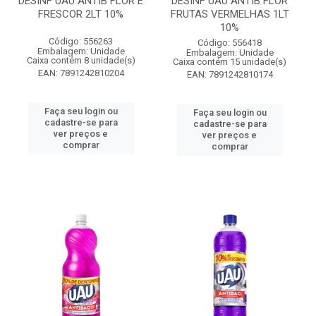
DESINF UAU ANTIB FLOR E
DESINF UAU ANTIB FLOR
FRESCOR 2LT 10%
FRUTAS VERMELHAS 1LT
10%
Código: 556263
Código: 556418
Embalagem: Unidade
Embalagem: Unidade
Caixa contém 8 unidade(s)
Caixa contém 15 unidade(s)
EAN: 7891242810204
EAN: 7891242810174
Faça seu login ou
Faça seu login ou
cadastre-se para
cadastre-se para
ver preços e
ver preços e
comprar
comprar