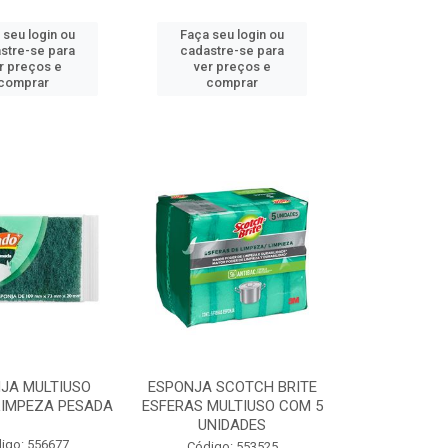
 seu login ou
Faça seu login ou
stre-se para
cadastre-se para
r preços e
ver preços e
comprar
comprar
JA MULTIUSO
ESPONJA SCOTCH BRITE
LIMPEZA PESADA
ESFERAS MULTIUSO COM 5
UNIDADES
igo: 556677
Código: 553525