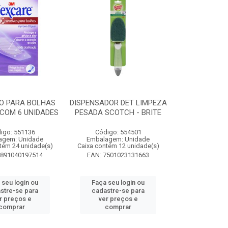
O PARA BOLHAS
DISPENSADOR DET LIMPEZA
COM 6 UNIDADES
PESADA SCOTCH - BRITE
igo: 551136
Código: 554501
agem: Unidade
Embalagem: Unidade
tém 24 unidade(s)
Caixa contém 12 unidade(s)
7891040197514
EAN: 7501023131663
 seu login ou
Faça seu login ou
stre-se para
cadastre-se para
r preços e
ver preços e
comprar
comprar