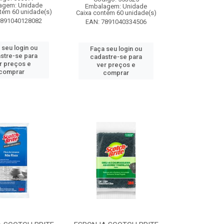
agem: Unidade
Embalagem: Unidade
tém 60 unidade(s)
Caixa contém 60 unidade(s)
7891040128082
EAN: 7891040334506
 seu login ou
Faça seu login ou
stre-se para
cadastre-se para
r preços e
ver preços e
comprar
comprar