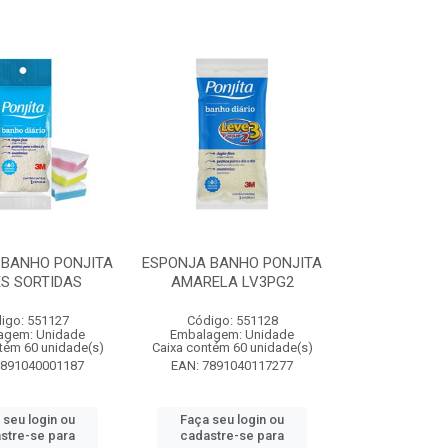
 BANHO PONJITA
ESPONJA BANHO PONJITA
S SORTIDAS
AMARELA LV3PG2
igo: 551127
Código: 551128
agem: Unidade
Embalagem: Unidade
tém 60 unidade(s)
Caixa contém 60 unidade(s)
7891040001187
EAN: 7891040117277
 seu login ou
Faça seu login ou
stre-se para
cadastre-se para