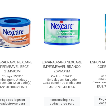
ARADRAPO NEXCARE
ESPARADRAPO NEXCARE
ESPONJA
MPERMEAVEL BEGE
IMPERMEAVEL BRANCO
CORE
25MMX3M
25MMX3M
Cód
Código: 556910
Código: 556911
Embal
mbalagem: Unidade
Embalagem: Unidade
Caixa con
a contém 72 unidade(s)
Caixa contém 72 unidade(s)
EAN: 
AN: 7891040211531
EAN: 7891040089963
Faça
Faça seu login ou
Faça seu login ou
cada
cadastre-se para
cadastre-se para