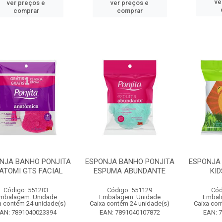
ve
ver preços e
ver preços e
comprar
comprar
NJA BANHO PONJITA
ESPONJA BANHO PONJITA
ESPONJA
ATOMI GTS FACIAL
ESPUMA ABUNDANTE
KID
Código: 551203
Código: 551129
Cód
mbalagem: Unidade
Embalagem: Unidade
Embal
a contém 24 unidade(s)
Caixa contém 24 unidade(s)
Caixa con
AN: 7891040023394
EAN: 7891040107872
EAN: 