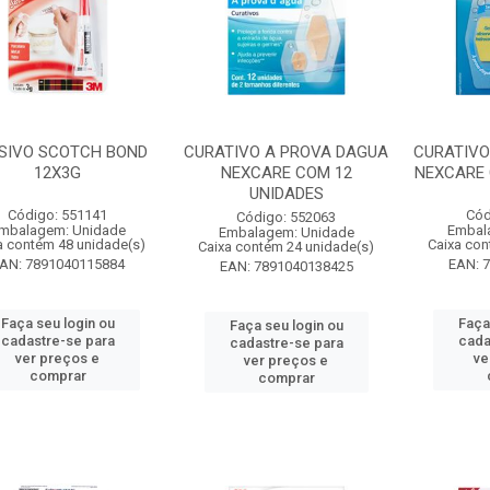
SIVO SCOTCH BOND
CURATIVO A PROVA DAGUA
CURATIVO
12X3G
NEXCARE COM 12
NEXCARE 
UNIDADES
Código: 551141
Cód
Código: 552063
mbalagem: Unidade
Embal
Embalagem: Unidade
a contém 48 unidade(s)
Caixa con
Caixa contém 24 unidade(s)
AN: 7891040115884
EAN: 
EAN: 7891040138425
Faça seu login ou
Faça
Faça seu login ou
cadastre-se para
cada
cadastre-se para
ver preços e
ve
ver preços e
comprar
comprar