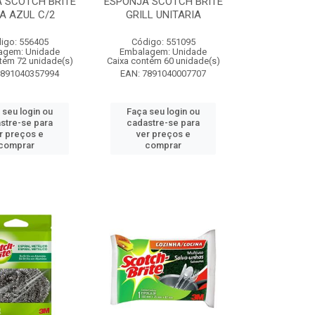
 SCOTCH BRITE
ESPONJA SCOTCH BRITE
A AZUL C/2
GRILL UNITARIA
igo: 556405
Código: 551095
agem: Unidade
Embalagem: Unidade
tém 72 unidade(s)
Caixa contém 60 unidade(s)
7891040357994
EAN: 7891040007707
 seu login ou
Faça seu login ou
stre-se para
cadastre-se para
r preços e
ver preços e
comprar
comprar