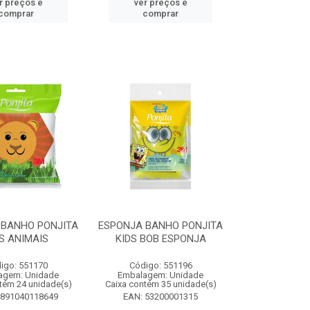
r preços e
ver preços e
comprar
comprar
 BANHO PONJITA
ESPONJA BANHO PONJITA
S ANIMAIS
KIDS BOB ESPONJA
igo: 551170
Código: 551196
agem: Unidade
Embalagem: Unidade
tém 24 unidade(s)
Caixa contém 35 unidade(s)
7891040118649
EAN: 53200001315