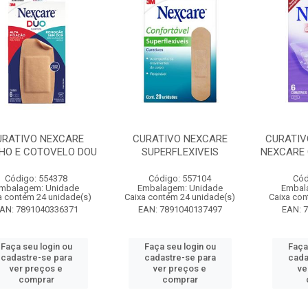
URATIVO NEXCARE
CURATIVO NEXCARE
CURATIV
HO E COTOVELO DOU
SUPERFLEXIVEIS
NEXCARE 
Código: 554378
Código: 557104
Cód
mbalagem: Unidade
Embalagem: Unidade
Embal
a contém 24 unidade(s)
Caixa contém 24 unidade(s)
Caixa con
AN: 7891040336371
EAN: 7891040137497
EAN: 
Faça seu login ou
Faça seu login ou
Faça
cadastre-se para
cadastre-se para
cada
ver preços e
ver preços e
ve
comprar
comprar