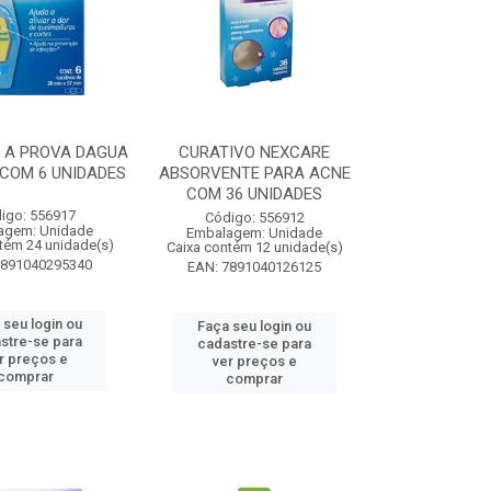
 A PROVA DAGUA
CURATIVO NEXCARE
COM 6 UNIDADES
ABSORVENTE PARA ACNE
COM 36 UNIDADES
igo: 556917
Código: 556912
agem: Unidade
Embalagem: Unidade
tém 24 unidade(s)
Caixa contém 12 unidade(s)
7891040295340
EAN: 7891040126125
 seu login ou
Faça seu login ou
stre-se para
cadastre-se para
r preços e
ver preços e
comprar
comprar