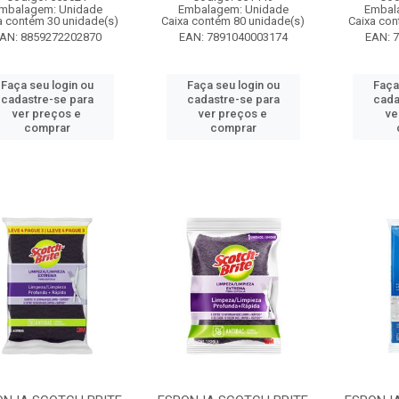
mbalagem: Unidade
Embalagem: Unidade
Embal
a contém 30 unidade(s)
Caixa contém 80 unidade(s)
Caixa con
AN: 8859272202870
EAN: 7891040003174
EAN: 
Faça seu login ou
Faça seu login ou
Faça
cadastre-se para
cadastre-se para
cada
ver preços e
ver preços e
ve
comprar
comprar