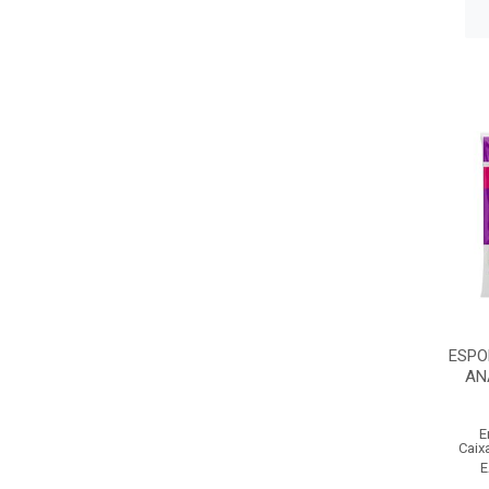
ESPO
AN
E
Caix
E