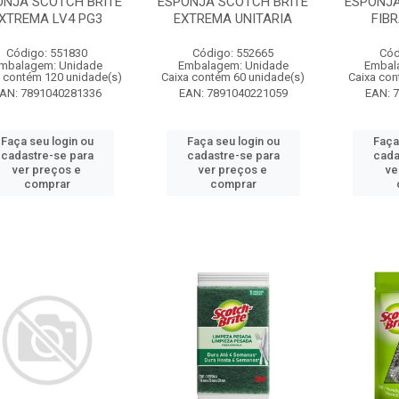
ONJA SCOTCH BRITE
ESPONJA SCOTCH BRITE
ESPONJA
XTREMA LV4 PG3
EXTREMA UNITARIA
FIBR
Código: 551830
Código: 552665
Cód
mbalagem: Unidade
Embalagem: Unidade
Embal
 contém 120 unidade(s)
Caixa contém 60 unidade(s)
Caixa con
AN: 7891040281336
EAN: 7891040221059
EAN: 
Faça seu login ou
Faça seu login ou
Faça
cadastre-se para
cadastre-se para
cada
ver preços e
ver preços e
ve
comprar
comprar