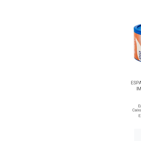
ESP
I
E
Caix
E