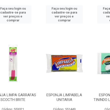
Faça seu login ou
Faça seu login ou
Faça
cadastre-se para
cadastre-se para
cada
ver preços e
ver preços e
ve
comprar
comprar
NJA LIMPA GARRAFAS
ESPONJA LIMPABELA
ESPON
SCOCTH BRITE
UNITARIA
TININDO 
Código: 553021
Código: 551449
Cód