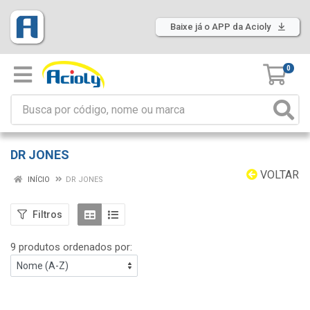
Baixe já o APP da Acioly
0
DR JONES
VOLTAR
INÍCIO
DR JONES
Filtros
9 produtos ordenados por: