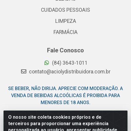
CUIDADOS PESSOAIS
LIMPEZA
FARMÁCIA
Fale Conosco
(84) 3643-1011
contato@aciolydistribuidora.com.br
SE BEBER, NÃO DIRIJA. APRECIE COM MODERAÇÃO. A
VENDA DE BEBIDAS ALCOÓLICAS É PROIBIDA PARA
MENORES DE 18 ANOS.
O nosso site coleta cookies próprios e de
Acioly Distribuidora - Av Piloto Pereira Tim - Parque de
terceiros para proporcionar uma experiência
Exposições - Parnamirim/RN - CEP 59146-480 - CNPJ
personalizada ao usuário, apresentar publicidade