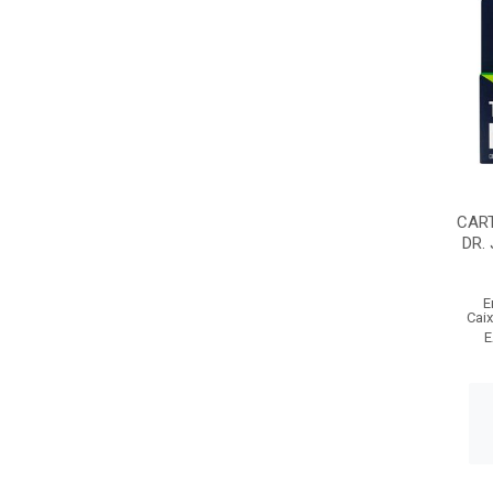
CAR
DR.
E
Cai
E