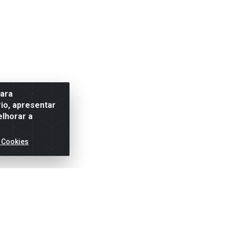
para
io, apresentar
elhorar a
 Cookies