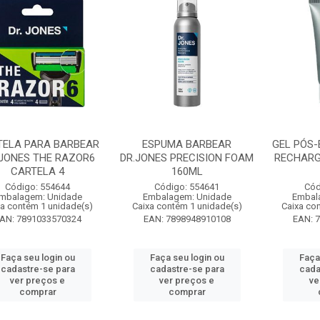
TELA PARA BARBEAR
ESPUMA BARBEAR
GEL PÓS-
 JONES THE RAZOR6
DR.JONES PRECISION FOAM
RECHARG
CARTELA 4
160ML
Código: 554644
Código: 554641
Cód
mbalagem: Unidade
Embalagem: Unidade
Embal
xa contém 1 unidade(s)
Caixa contém 1 unidade(s)
Caixa co
AN: 7891033570324
EAN: 7898948910108
EAN: 
Faça seu login ou
Faça seu login ou
Faça
cadastre-se para
cadastre-se para
cada
ver preços e
ver preços e
ve
comprar
comprar