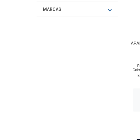
MARCAS
APA
E
Cai
E