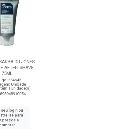
BARBA DR.JONES
E AFTER-SHAVE
75ML
igo: 554642
agem: Unidade
ntém 1 unidade(s)
7898948910054
 seu login ou
stre-se para
r preços e
comprar