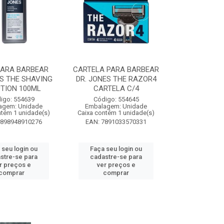
PARA BARBEAR
CARTELA PARA BARBEAR
S THE SHAVING
DR. JONES THE RAZOR4
TION 100ML
CARTELA C/4
igo: 554639
Código: 554645
agem: Unidade
Embalagem: Unidade
ntém 1 unidade(s)
Caixa contém 1 unidade(s)
7898948910276
EAN: 7891033570331
 seu login ou
Faça seu login ou
stre-se para
cadastre-se para
r preços e
ver preços e
comprar
comprar