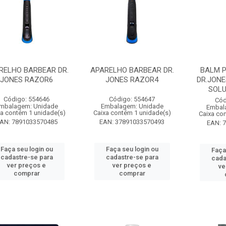
RELHO BARBEAR DR.
APARELHO BARBEAR DR.
BALM 
JONES RAZOR6
JONES RAZOR4
DR.JONE
SOLU
Código: 554646
Código: 554647
Cód
mbalagem: Unidade
Embalagem: Unidade
Embal
xa contém 1 unidade(s)
Caixa contém 1 unidade(s)
Caixa co
AN: 7891033570485
EAN: 37891033570493
EAN: 
Faça seu login ou
Faça seu login ou
Faça
cadastre-se para
cadastre-se para
cada
ver preços e
ver preços e
ve
comprar
comprar