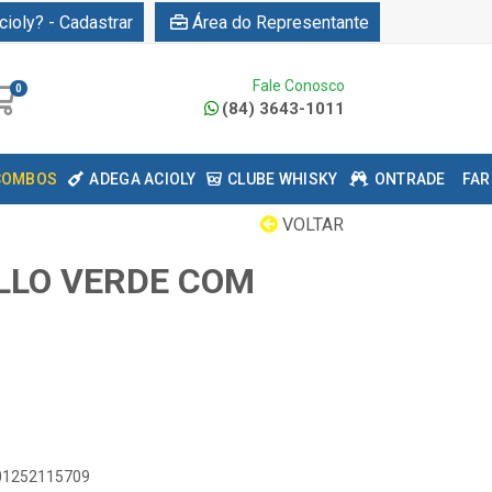
cioly? - Cadastrar
Área do Representante
Fale Conosco
0
(84) 3643-1011
COMBOS
ADEGA ACIOLY
CLUBE WHISKY
ONTRADE
FAR
VOLTAR
LLO VERDE COM
601252115709