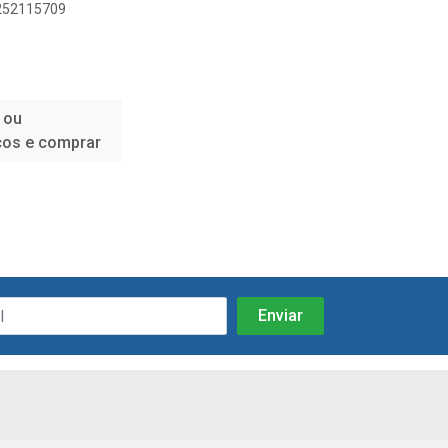
1252115709
 ou
ços e comprar