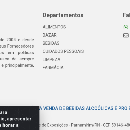
Departamentos
Fa
ALIMENTOS
BAZAR
 de 2004 e desde
BEBIDAS
seus Fornecedores
CUIDADOS PESSOAIS
os em políticas
busca de sempre
LIMPEZA
e principalmente,
FARMÁCIA
E COM MODERAÇÃO. A VENDA DE BEBIDAS ALCOÓLICAS É PROI
para
io, apresentar
elhorar a
iloto Pereira Tim - Parque de Exposições - Parnamirim/RN - CEP 59146-4