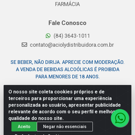
FARMÁCIA
Fale Conosco
(84) 3643-1011
contato@aciolydistribuidora.com.br
SE BEBER, NÃO DIRIJA. APRECIE COM MODERAÇÃO.
A VENDA DE BEBIDAS ALCOÓLICAS É PROIBIDA
PARA MENORES DE 18 ANOS.
O nosso site coleta cookies próprios e de
Acioly Distribuidora - Av Piloto Pereira Tim - Parque de
terceiros para proporcionar uma experiência
Exposições - Parnamirim/RN - CEP 59146-480 - CNPJ
personalizada ao usuário, apresentar publicidade
06.029.901/0001-92
relevante de acordo com o seu perfil e melhorar a
qualidade do nosso site.
Aceito
Negar não essenciais