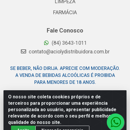
LIMPEZA
FARMÁCIA
Fale Conosco
(84) 3643-1011
contato@aciolydistribuidora.com.br
SE BEBER, NÃO DIRIJA. APRECIE COM MODERAÇÃO.
A VENDA DE BEBIDAS ALCOÓLICAS É PROIBIDA
PARA MENORES DE 18 ANOS.
O nosso site coleta cookies próprios e de
Acioly Distribuidora - Av Piloto Pereira Tim - Parque de
terceiros para proporcionar uma experiência
Exposições - Parnamirim/RN - CEP 59146-480 - CNPJ
personalizada ao usuário, apresentar publicidade
06.029.901/0001-92
relevante de acordo com o seu perfil e melhorar a
qualidade do nosso site.