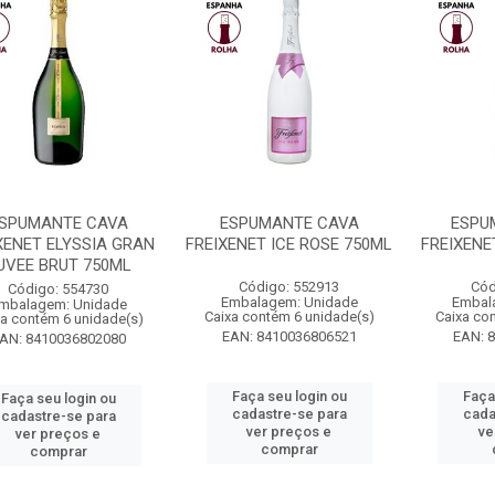
SPUMANTE CAVA
ESPUMANTE CAVA
ESPU
XENET ELYSSIA GRAN
FREIXENET ICE ROSE 750ML
FREIXENE
UVEE BRUT 750ML
Código: 552913
Cód
Código: 554730
Embalagem: Unidade
Embal
mbalagem: Unidade
Caixa contém 6 unidade(s)
Caixa co
xa contém 6 unidade(s)
EAN: 8410036806521
EAN: 
AN: 8410036802080
Faça seu login ou
Faça
Faça seu login ou
cadastre-se para
cada
cadastre-se para
ver preços e
ve
ver preços e
comprar
comprar