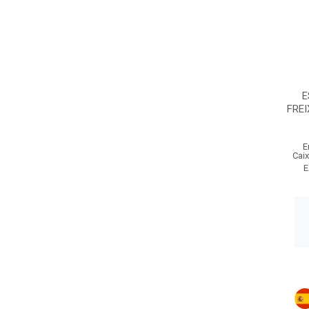
E
FREI
E
Cai
E