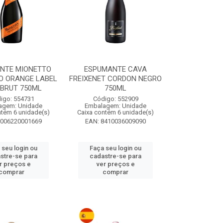
NTE MIONETTO
ESPUMANTE CAVA
O ORANGE LABEL
FREIXENET CORDON NEGRO
C BRUT 750ML
750ML
igo: 554731
Código: 552909
agem: Unidade
Embalagem: Unidade
ntém 6 unidade(s)
Caixa contém 6 unidade(s)
8006220001669
EAN: 8410036009090
 seu login ou
Faça seu login ou
stre-se para
cadastre-se para
r preços e
ver preços e
comprar
comprar