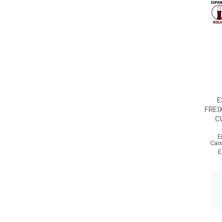
E
FREI
C
E
Cai
E