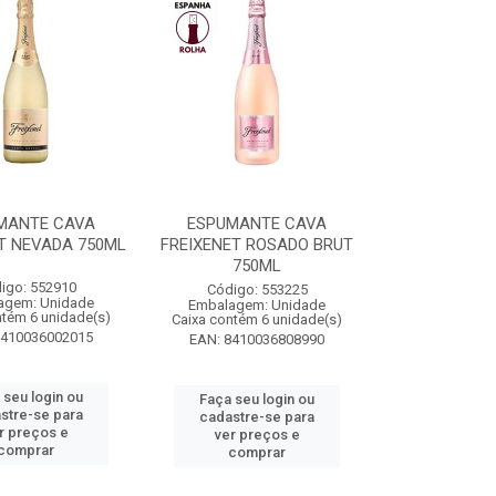
MANTE CAVA
ESPUMANTE CAVA
T NEVADA 750ML
FREIXENET ROSADO BRUT
750ML
igo: 552910
Código: 553225
agem: Unidade
Embalagem: Unidade
ntém 6 unidade(s)
Caixa contém 6 unidade(s)
8410036002015
EAN: 8410036808990
 seu login ou
Faça seu login ou
stre-se para
cadastre-se para
r preços e
ver preços e
comprar
comprar