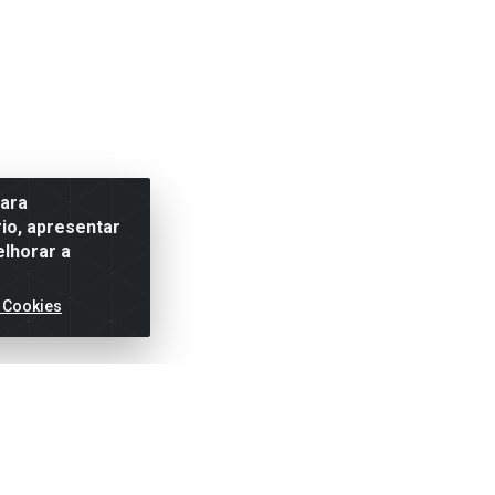
para
io, apresentar
elhorar a
 Cookies