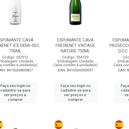
SPUMANTE CAVA
ESPUMANTE CAVA
ESPUMA
XENET ICE DEMI-SEC
FREIXENET VINTAGE
PROSECC
750ML
NATURE 750ML
D.O.
Código: 552912
Código: 554729
Cód
mbalagem: Unidade
Embalagem: Unidade
Embal
xa contém 6 unidade(s)
Caixa contém 6 unidade(s)
Caixa co
AN: 8410036805807
EAN: 8410036000097
EAN: 
Faça seu login ou
Faça seu login ou
Faça
cadastre-se para
cadastre-se para
cada
ver preços e
ver preços e
ve
comprar
comprar