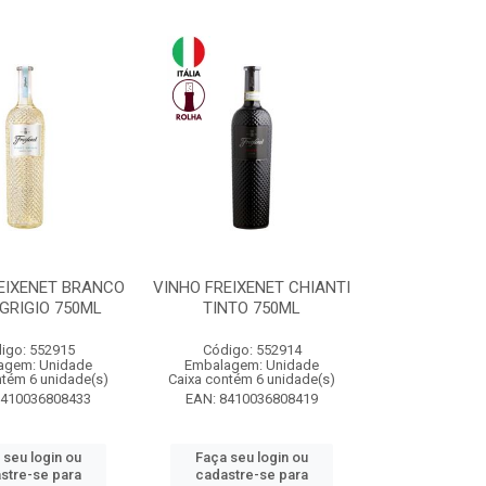
EIXENET BRANCO
VINHO FREIXENET CHIANTI
GRIGIO 750ML
TINTO 750ML
igo: 552915
Código: 552914
agem: Unidade
Embalagem: Unidade
ntém 6 unidade(s)
Caixa contém 6 unidade(s)
8410036808433
EAN: 8410036808419
 seu login ou
Faça seu login ou
stre-se para
cadastre-se para