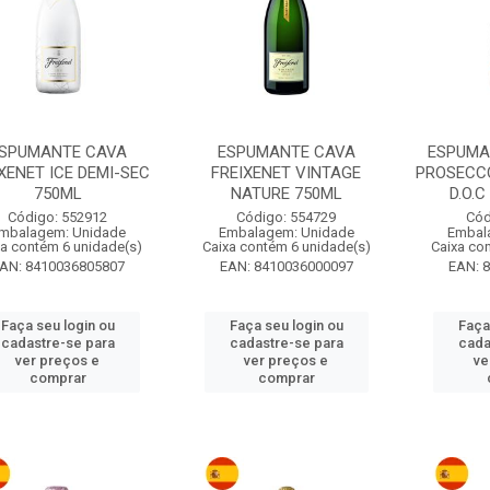
SPUMANTE CAVA
ESPUMANTE CAVA
ESPUMA
XENET ICE DEMI-SEC
FREIXENET VINTAGE
PROSECC
750ML
NATURE 750ML
D.O.
Código: 552912
Código: 554729
Cód
mbalagem: Unidade
Embalagem: Unidade
Embal
xa contém 6 unidade(s)
Caixa contém 6 unidade(s)
Caixa co
AN: 8410036805807
EAN: 8410036000097
EAN: 
Faça seu login ou
Faça seu login ou
Faça
cadastre-se para
cadastre-se para
cada
ver preços e
ver preços e
ve
comprar
comprar