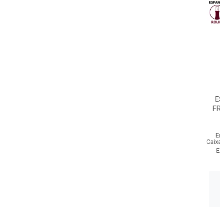
E
F
E
Caix
E