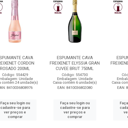
SPUMANTE CAVA
ESPUMANTE CAVA
ESPU
REIXENET CORDON
FREIXENET ELYSSIA GRAN
FREIXEN
ROSADO 200ML
CUVEE BRUT 750ML
Código: 554429
Código: 554730
Cód
mbalagem: Unidade
Embalagem: Unidade
Embal
a contém 24 unidade(s)
Caixa contém 6 unidade(s)
Caixa con
AN: 8410036808976
EAN: 8410036802080
EAN: 
Faça seu login ou
Faça seu login ou
Faça
cadastre-se para
cadastre-se para
cada
ver preços e
ver preços e
ve
comprar
comprar