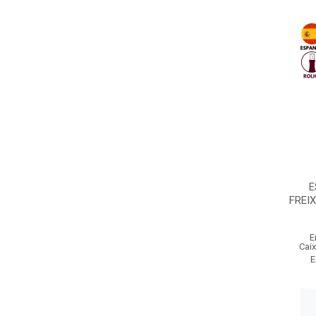
E
FREI
E
Cai
E