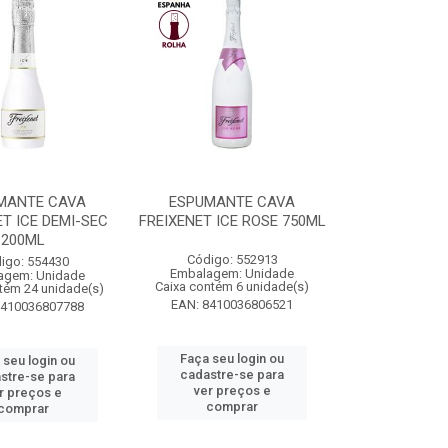
MANTE CAVA
ESPUMANTE CAVA
ET ICE DEMI-SEC
FREIXENET ICE ROSE 750ML
200ML
Código: 552913
igo: 554430
Embalagem: Unidade
agem: Unidade
Caixa contém 6 unidade(s)
tém 24 unidade(s)
EAN: 8410036806521
8410036807788
Faça seu login ou
 seu login ou
cadastre-se para
stre-se para
ver preços e
r preços e
comprar
comprar