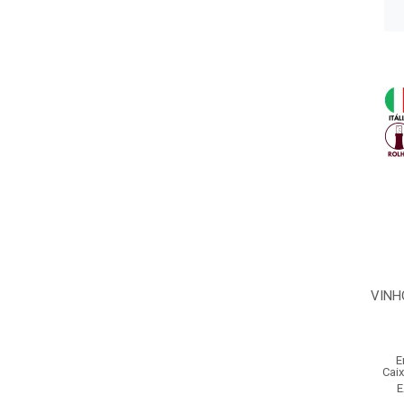
VINH
E
Cai
E