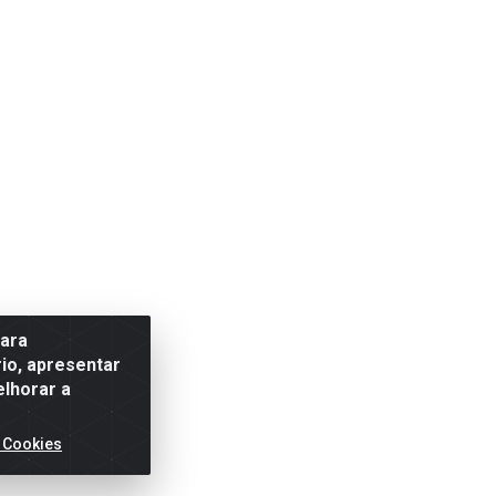
para
io, apresentar
elhorar a
 Cookies