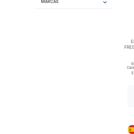
MARCAS
E
FREI
E
Cai
E