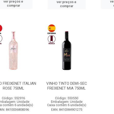
ver preços e
ve
ver preços e
comprar
comprar
O FREIXENET ITALIAN
VINHO TINTO DEMI-SEC
ROSE 750ML
FREIXENET MIA 750ML
Código: 552916
Código: 553550
mbalagem: Unidade
Embalagem: Unidade
xa contém 6 unidade(s)
Caixa contém 6 unidade(s)
AN: 8410036808396
EAN: 8410384901275