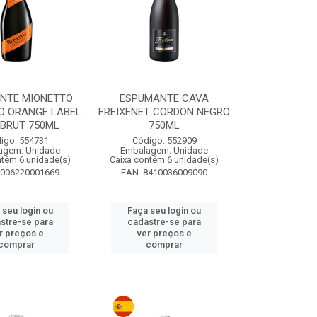
NTE MIONETTO
ESPUMANTE CAVA
O ORANGE LABEL
FREIXENET CORDON NEGRO
C BRUT 750ML
750ML
igo: 554731
Código: 552909
agem: Unidade
Embalagem: Unidade
ntém 6 unidade(s)
Caixa contém 6 unidade(s)
8006220001669
EAN: 8410036009090
 seu login ou
Faça seu login ou
stre-se para
cadastre-se para
r preços e
ver preços e
comprar
comprar