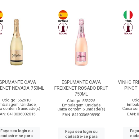
SPUMANTE CAVA
ESPUMANTE CAVA
VINHO FR
XENET NEVADA 750ML
FREIXENET ROSADO BRUT
PINOT 
750ML
Código: 552910
Cód
Código: 553225
mbalagem: Unidade
Embal
Embalagem: Unidade
xa contém 6 unidade(s)
Caixa co
Caixa contém 6 unidade(s)
AN: 8410036002015
EAN: 
EAN: 8410036808990
Faça seu login ou
Faça
Faça seu login ou
cadastre-se para
cada
cadastre-se para