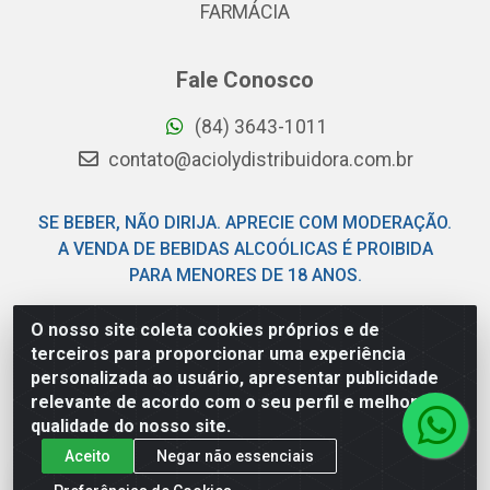
FARMÁCIA
Fale Conosco
(84) 3643-1011
contato@aciolydistribuidora.com.br
SE BEBER, NÃO DIRIJA. APRECIE COM MODERAÇÃO.
A VENDA DE BEBIDAS ALCOÓLICAS É PROIBIDA
PARA MENORES DE 18 ANOS.
O nosso site coleta cookies próprios e de
Acioly Distribuidora - Av Piloto Pereira Tim - Parque de
terceiros para proporcionar uma experiência
Exposições - Parnamirim/RN - CEP 59146-480 - CNPJ
personalizada ao usuário, apresentar publicidade
06.029.901/0001-92
relevante de acordo com o seu perfil e melhorar a
qualidade do nosso site.
Aceito
Negar não essenciais