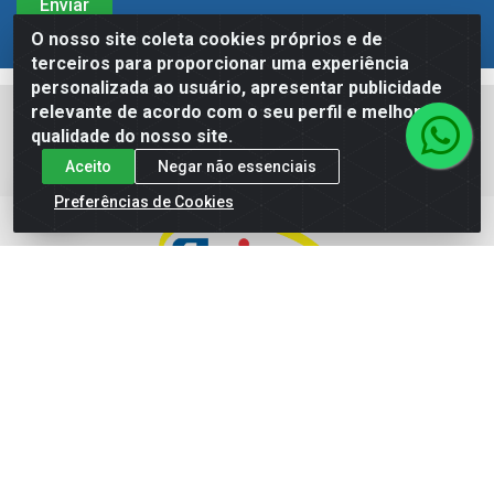
O nosso site coleta cookies próprios e de
terceiros para proporcionar uma experiência
personalizada ao usuário, apresentar publicidade
relevante de acordo com o seu perfil e melhorar a
Meus Pedidos
Títulos
qualidade do nosso site.
Notas Fiscais
Aceito
Negar não essenciais
Preferências de Cookies
A nossa empresa foi fundada em Fevereiro de 2004 e desde
então vem construindo fortes parcerias com seus
Fornecedores e Clientes. Para isso, nos fundamentamos em
políticas comerciais inovadoras e numa constante busca de
sempre trazer o melhor para os nossos colaboradores e
principalmente, para os nossos clientes.
Baixe já o APP da Acioly