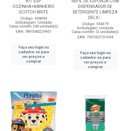
KIT ESP
REFIL DE ESPONJA COM
COZINHA+BANHEIRO
DISPENSADOR DE
SCOTCH BRITE
DETERGENTE LIMPEZA
DELIC...
Código: 554094
Embalagem: Unidade
Código: 554379
Caixa contém 240 unidade(s)
Embalagem: Unidade
EAN: 7891040229451
Caixa contém 12 unidade(s)
EAN: 7501023131694
Faça seu login ou
cadastre-se para
Faça seu login ou
ver preços e
cadastre-se para
comprar
ver preços e
comprar