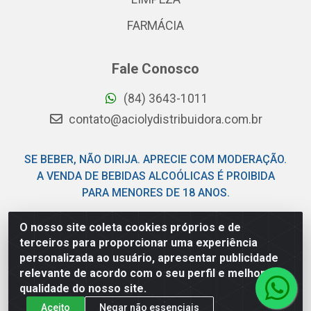
FARMÁCIA
Fale Conosco
(84) 3643-1011
contato@aciolydistribuidora.com.br
SE BEBER, NÃO DIRIJA. APRECIE COM MODERAÇÃO.
A VENDA DE BEBIDAS ALCOÓLICAS É PROIBIDA
PARA MENORES DE 18 ANOS.
O nosso site coleta cookies próprios e de
Acioly Distribuidora - Av Piloto Pereira Tim - Parque de
terceiros para proporcionar uma experiência
Exposições - Parnamirim/RN - CEP 59146-480 - CNPJ
personalizada ao usuário, apresentar publicidade
06.029.901/0001-92
relevante de acordo com o seu perfil e melhorar a
qualidade do nosso site.
Aceito
Negar não essenciais