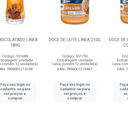
OCOLATADO LINEA
DOCE DE LEITE LINEA 210G
DOCE DE 
180G
C
Código: 551689
Código: 551755
Cód
mbalagem: Unidade
Embalagem: Unidade
Embal
a contém 12 unidade(s)
Caixa contém 12 unidade(s)
Caixa con
AN: 7896001215108
EAN: 7896001215467
EAN: 
Faça seu login ou
Faça seu login ou
Faça
cadastre-se para
cadastre-se para
cada
ver preços e
ver preços e
ve
comprar
comprar