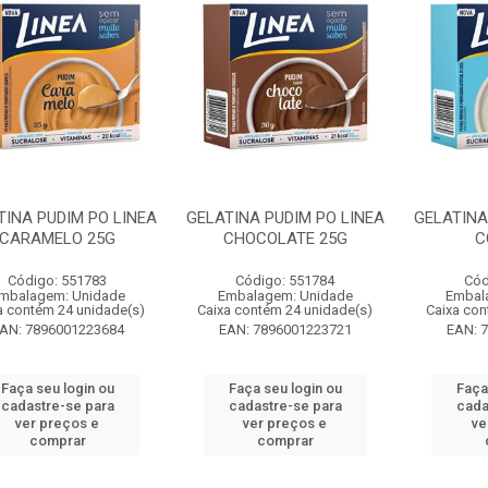
TINA PUDIM PO LINEA
GELATINA PUDIM PO LINEA
GELATINA
CARAMELO 25G
CHOCOLATE 25G
C
Código: 551783
Código: 551784
Cód
mbalagem: Unidade
Embalagem: Unidade
Embal
a contém 24 unidade(s)
Caixa contém 24 unidade(s)
Caixa con
AN: 7896001223684
EAN: 7896001223721
EAN: 
Faça seu login ou
Faça seu login ou
Faça
cadastre-se para
cadastre-se para
cada
ver preços e
ver preços e
ve
comprar
comprar