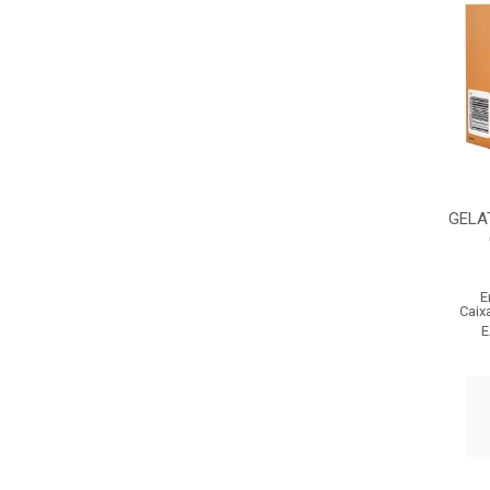
GELA
E
Caix
E