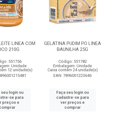
LEITE LINEA COM
GELATINA PUDIM PO LINEA
OCO 210G
BAUNILHA 25G
igo: 551756
Código: 551782
agem: Unidade
Embalagem: Unidade
tém 12 unidade(s)
Caixa contém 24 unidade(s)
7896001215481
EAN: 7896001223646
 seu login ou
Faça seu login ou
stre-se para
cadastre-se para
r preços e
ver preços e
comprar
comprar