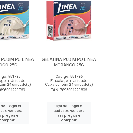
 PUDIM PO LINEA
GELATINA PUDIM PO LINEA
OCO 25G
MORANGO 25G
igo: 551785
Código: 551786
agem: Unidade
Embalagem: Unidade
tém 24 unidade(s)
Caixa contém 24 unidade(s)
7896001223769
EAN: 7896001223806
 seu login ou
Faça seu login ou
stre-se para
cadastre-se para
r preços e
ver preços e
comprar
comprar