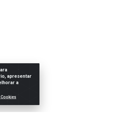
para
io, apresentar
elhorar a
 Cookies