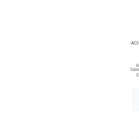
ACH
E
Caix
E