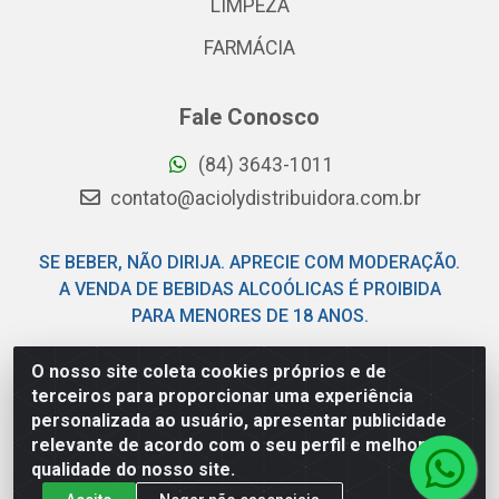
LIMPEZA
FARMÁCIA
Fale Conosco
(84) 3643-1011
contato@aciolydistribuidora.com.br
SE BEBER, NÃO DIRIJA. APRECIE COM MODERAÇÃO.
A VENDA DE BEBIDAS ALCOÓLICAS É PROIBIDA
PARA MENORES DE 18 ANOS.
O nosso site coleta cookies próprios e de
Acioly Distribuidora - Av Piloto Pereira Tim - Parque de
terceiros para proporcionar uma experiência
Exposições - Parnamirim/RN - CEP 59146-480 - CNPJ
personalizada ao usuário, apresentar publicidade
06.029.901/0001-92
relevante de acordo com o seu perfil e melhorar a
qualidade do nosso site.