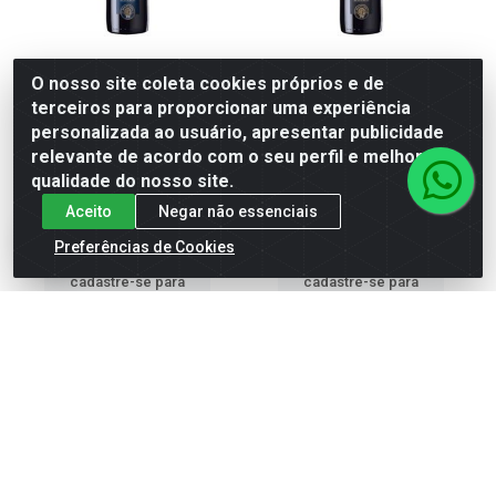
O nosso site coleta cookies próprios e de
VINHO JOTA PE TT SECO
VINHO JOTA PE TT SUAVE
terceiros para proporcionar uma experiência
750ML
750ML
personalizada ao usuário, apresentar publicidade
relevante de acordo com o seu perfil e melhorar a
Código: 553087
Código: 553088
Embalagem: Unidade
Embalagem: Unidade
qualidade do nosso site.
Caixa contém 6 unidade(s)
Caixa contém 6 unidade(s)
EAN: 7896452104105
EAN: 7896452104006
Aceito
Negar não essenciais
Preferências de Cookies
Faça seu login ou
Faça seu login ou
cadastre-se para
cadastre-se para
ver preços e
ver preços e
comprar
comprar