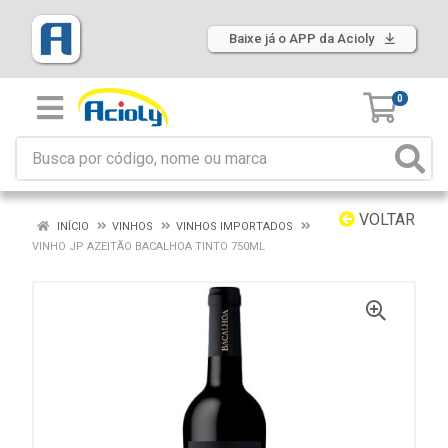
Baixe já o APP da Acioly
0
VOLTAR
INÍCIO
VINHOS
VINHOS IMPORTADOS
VINHO JP AZEITÃO BACALHOA TINTO 750ML