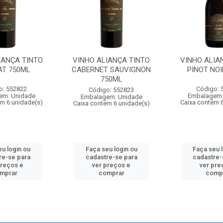
IANÇA TINTO
VINHO ALIANÇA TINTO
VINHO ALIA
AT 750ML
CABERNET SAUVIGNON
PINOT NOI
750ML
o: 552822
Código: 
Código: 552823
em: Unidade
Embalagem:
Embalagem: Unidade
m 6 unidade(s)
Caixa contém 
Caixa contém 6 unidade(s)
u login ou
Faça seu login ou
Faça seu 
re-se para
cadastre-se para
cadastre-
preços e
ver preços e
ver pre
mprar
comprar
comp