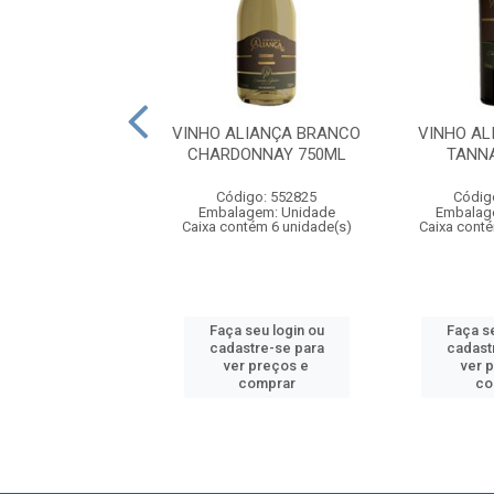
ALIANÇA TINTO
VINHO ALIANÇA BRANCO
VINHO AL
LLOTA 750ML
CHARDONNAY 750ML
TANN
digo: 552828
Código: 552825
Códig
agem: Unidade
Embalagem: Unidade
Embalag
ntém 6 unidade(s)
Caixa contém 6 unidade(s)
Caixa conté
 seu login ou
Faça seu login ou
Faça se
astre-se para
cadastre-se para
cadast
er preços e
ver preços e
ver 
comprar
comprar
co