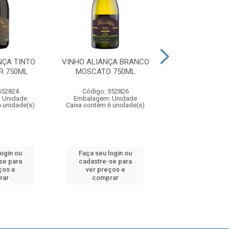
NÇA TINTO
VINHO ALIANÇA BRANCO
VINHO ALIANÇ
R 750ML
MOSCATO 750ML
MERLOT 75
552824
Código: 552826
Código: 552
 Unidade
Embalagem: Unidade
Embalagem: U
6 unidade(s)
Caixa contém 6 unidade(s)
Caixa contém 6 u
login ou
Faça seu login ou
Faça seu log
se para
cadastre-se para
cadastre-se 
ços e
ver preços e
ver preços
rar
comprar
comprar