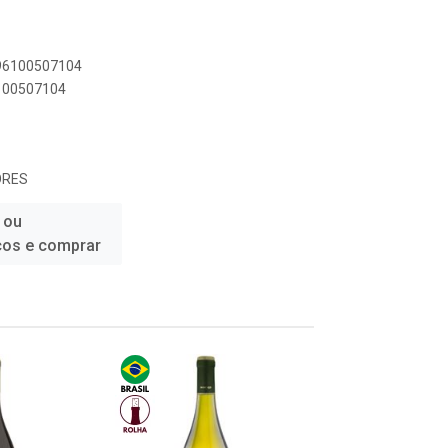
896100507104
6100507104
ORES
 ou
ços e comprar