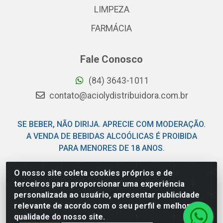
LIMPEZA
FARMÁCIA
Fale Conosco
(84) 3643-1011
contato@aciolydistribuidora.com.br
SE BEBER, NÃO DIRIJA. APRECIE COM MODERAÇÃO.
A VENDA DE BEBIDAS ALCOÓLICAS É PROIBIDA
PARA MENORES DE 18 ANOS.
O nosso site coleta cookies próprios e de
Acioly Distribuidora - Av Piloto Pereira Tim - Parque de
terceiros para proporcionar uma experiência
Exposições - Parnamirim/RN - CEP 59146-480 - CNPJ
personalizada ao usuário, apresentar publicidade
06.029.901/0001-92
relevante de acordo com o seu perfil e melhorar a
qualidade do nosso site.