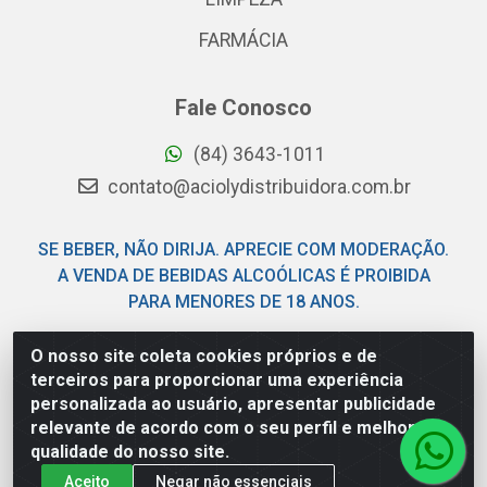
FARMÁCIA
Fale Conosco
(84) 3643-1011
contato@aciolydistribuidora.com.br
SE BEBER, NÃO DIRIJA. APRECIE COM MODERAÇÃO.
A VENDA DE BEBIDAS ALCOÓLICAS É PROIBIDA
PARA MENORES DE 18 ANOS.
O nosso site coleta cookies próprios e de
Acioly Distribuidora - Av Piloto Pereira Tim - Parque de
terceiros para proporcionar uma experiência
Exposições - Parnamirim/RN - CEP 59146-480 - CNPJ
personalizada ao usuário, apresentar publicidade
06.029.901/0001-92
relevante de acordo com o seu perfil e melhorar a
qualidade do nosso site.
Aceito
Negar não essenciais