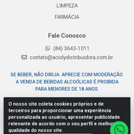
LIMPEZA
FARMÁCIA
Fale Conosco
(84) 3643-1011
contato@aciolydistribuidora.com.br
SE BEBER, NÃO DIRIJA. APRECIE COM MODERAÇÃO.
A VENDA DE BEBIDAS ALCOÓLICAS É PROIBIDA
PARA MENORES DE 18 ANOS.
O nosso site coleta cookies próprios e de
Acioly Distribuidora - Av Piloto Pereira Tim - Parque de
terceiros para proporcionar uma experiência
Exposições - Parnamirim/RN - CEP 59146-480 - CNPJ
personalizada ao usuário, apresentar publicidade
06.029.901/0001-92
relevante de acordo com o seu perfil e melhorar a
qualidade do nosso site.