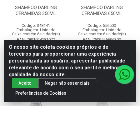
SHAMPOO DARLING
SHAMPOO DARLING
CERAMIDAS 350ML
CERAMIDAS 650ML
Código: 348141
Código: 556500
Embalagem: Unidade
Embalagem: Unidade
Caixa contém 6 unidade(s)
Caixa contém 6 unidade(s)
EAN: 7891024181072
EAN: 7509546696300
O nosso site coleta cookies próprios e de
terceiros para proporcionar uma experiência
Faça seu login ou
Faça seu login ou
personalizada ao usuário, apresentar publicidade
cadastre-se para
cadastre-se para
ver preços e
ver preços e
relevante de acordo com o seu perfil e melhorar a
comprar
comprar
qualidade do nosso site.
Aceito
Negar não essenciais
Preferências de Cookies