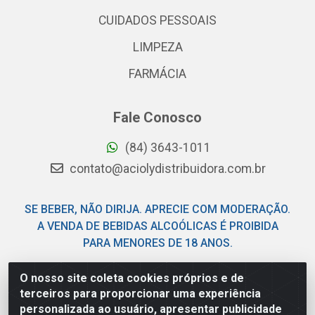
CUIDADOS PESSOAIS
LIMPEZA
FARMÁCIA
Fale Conosco
(84) 3643-1011
contato@aciolydistribuidora.com.br
SE BEBER, NÃO DIRIJA. APRECIE COM MODERAÇÃO.
A VENDA DE BEBIDAS ALCOÓLICAS É PROIBIDA
PARA MENORES DE 18 ANOS.
O nosso site coleta cookies próprios e de
Acioly Distribuidora - Av Piloto Pereira Tim - Parque de
terceiros para proporcionar uma experiência
Exposições - Parnamirim/RN - CEP 59146-480 - CNPJ
personalizada ao usuário, apresentar publicidade