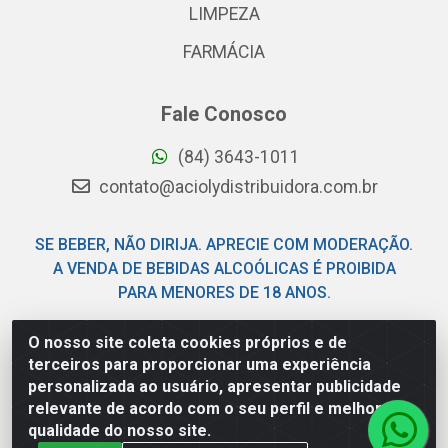
LIMPEZA
FARMÁCIA
Fale Conosco
(84) 3643-1011
contato@aciolydistribuidora.com.br
SE BEBER, NÃO DIRIJA. APRECIE COM MODERAÇÃO.
A VENDA DE BEBIDAS ALCOÓLICAS É PROIBIDA
PARA MENORES DE 18 ANOS.
O nosso site coleta cookies próprios e de
Acioly Distribuidora - Av Piloto Pereira Tim - Parque de
terceiros para proporcionar uma experiência
Exposições - Parnamirim/RN - CEP 59146-480 - CNPJ
personalizada ao usuário, apresentar publicidade
06.029.901/0001-92
relevante de acordo com o seu perfil e melhorar a
qualidade do nosso site.