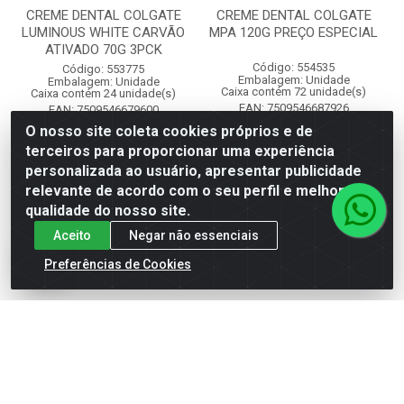
CREME DENTAL COLGATE
CREME DENTAL COLGATE
LUMINOUS WHITE CARVÃO
MPA 120G PREÇO ESPECIAL
ATIVADO 70G 3PCK
Código: 554535
Código: 553775
Embalagem: Unidade
Embalagem: Unidade
Caixa contém 72 unidade(s)
Caixa contém 24 unidade(s)
EAN: 7509546687926
EAN: 7509546679600
O nosso site coleta cookies próprios e de
terceiros para proporcionar uma experiência
Faça seu login ou
Faça seu login ou
personalizada ao usuário, apresentar publicidade
cadastre-se para
cadastre-se para
ver preços e
ver preços e
relevante de acordo com o seu perfil e melhorar a
comprar
comprar
qualidade do nosso site.
Aceito
Negar não essenciais
Preferências de Cookies