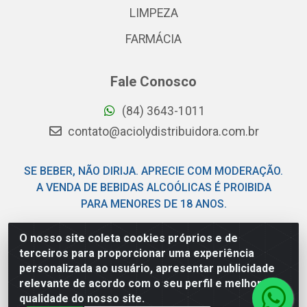
LIMPEZA
FARMÁCIA
Fale Conosco
(84) 3643-1011
contato@aciolydistribuidora.com.br
SE BEBER, NÃO DIRIJA. APRECIE COM MODERAÇÃO.
A VENDA DE BEBIDAS ALCOÓLICAS É PROIBIDA
PARA MENORES DE 18 ANOS.
O nosso site coleta cookies próprios e de
Acioly Distribuidora - Av Piloto Pereira Tim - Parque de
terceiros para proporcionar uma experiência
Exposições - Parnamirim/RN - CEP 59146-480 - CNPJ
personalizada ao usuário, apresentar publicidade
06.029.901/0001-92
relevante de acordo com o seu perfil e melhorar a
qualidade do nosso site.