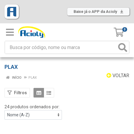
Baixe já o APP da Acioly
0
PLAX
VOLTAR
INÍCIO
PLAX
Filtros
24 produtos ordenados por: