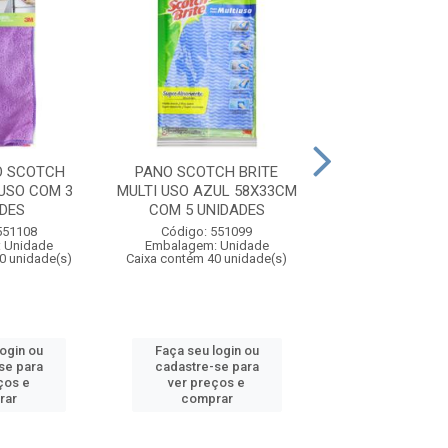
O SCOTCH
PANO SCOTCH BRITE
PANO SCOTCH
 USO COM 3
MULTI USO AZUL 58X33CM
MULTI USO ROSA
DES
COM 5 UNIDADES
COM 5 UNID
551108
Código: 551099
Código: 551
 Unidade
Embalagem: Unidade
Embalagem: U
0 unidade(s)
Caixa contém 40 unidade(s)
Caixa contém 40 u
login ou
Faça seu login ou
Faça seu log
se para
cadastre-se para
cadastre-se 
ços e
ver preços e
ver preços
rar
comprar
comprar