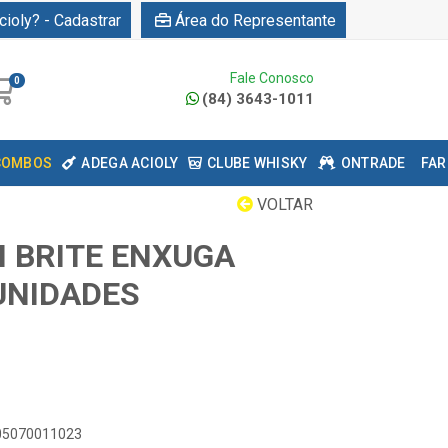
cioly? - Cadastrar
Área do Representante
Fale Conosco
0
(84) 3643-1011
COMBOS
ADEGA ACIOLY
CLUBE WHISKY
ONTRADE
FAR
VOLTAR
 BRITE ENXUGA
 UNIDADES
805070011023