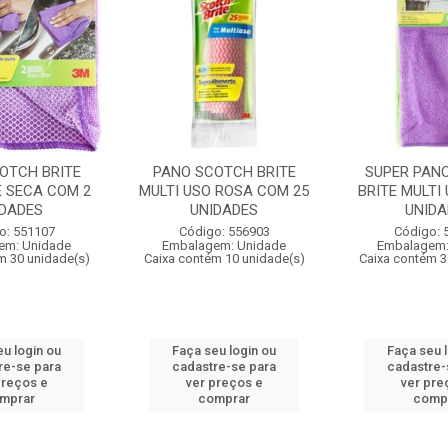
OTCH BRITE
PANO SCOTCH BRITE
SUPER PAN
E SECA COM 2
MULTI USO ROSA COM 25
BRITE MULTI
IDADES
UNIDADES
UNIDA
o: 551107
Código: 556903
Código: 
em: Unidade
Embalagem: Unidade
Embalagem:
m 30 unidade(s)
Caixa contém 10 unidade(s)
Caixa contém 3
u login ou
Faça seu login ou
Faça seu 
re-se para
cadastre-se para
cadastre-
preços e
ver preços e
ver pre
mprar
comprar
comp