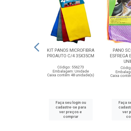
UTILIZAVEL ROLO
KIT PANOS MICROFIBRA
PANO SC
OTCH BRITE
PROAUTO C/4 35X35CM
ESFREGA 
UN
digo: 551206
Código: 556273
Códig
agem: Unidade
Embalagem: Unidade
Embalag
ntém 24 unidade(s)
Caixa contém 48 unidade(s)
Caixa conté
 seu login ou
Faça seu login ou
Faça se
astre-se para
cadastre-se para
cadast
er preços e
ver preços e
ver 
comprar
comprar
co