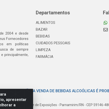
Departamentos
Fa
ALIMENTOS
BAZAR
 de 2004 e desde
BEBIDAS
seus Fornecedores
CUIDADOS PESSOAIS
os em políticas
busca de sempre
LIMPEZA
e principalmente,
FARMÁCIA
E COM MODERAÇÃO. A VENDA DE BEBIDAS ALCOÓLICAS É PROI
para
io, apresentar
elhorar a
iloto Pereira Tim - Parque de Exposições - Parnamirim/RN - CEP 59146-4