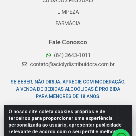
CUIDADOS PESSOAIS
LIMPEZA
FARMÁCIA
Fale Conosco
(84) 3643-1011
contato@aciolydistribuidora.com.br
SE BEBER, NÃO DIRIJA. APRECIE COM MODERAÇÃO.
A VENDA DE BEBIDAS ALCOÓLICAS É PROIBIDA
PARA MENORES DE 18 ANOS.
O nosso site coleta cookies próprios e de
Acioly Distribuidora - Av Piloto Pereira Tim - Parque de
terceiros para proporcionar uma experiência
Exposições - Parnamirim/RN - CEP 59146-480 - CNPJ
personalizada ao usuário, apresentar publicidade
06.029.901/0001-92
relevante de acordo com o seu perfil e melhorar a