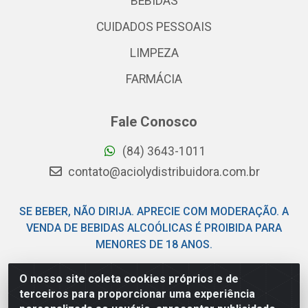
BEBIDAS
CUIDADOS PESSOAIS
LIMPEZA
FARMÁCIA
Fale Conosco
(84) 3643-1011
contato@aciolydistribuidora.com.br
SE BEBER, NÃO DIRIJA. APRECIE COM MODERAÇÃO. A
VENDA DE BEBIDAS ALCOÓLICAS É PROIBIDA PARA
MENORES DE 18 ANOS.
O nosso site coleta cookies próprios e de
Acioly Distribuidora - Av Piloto Pereira Tim - Parque de
terceiros para proporcionar uma experiência
Exposições - Parnamirim/RN - CEP 59146-480 - CNPJ