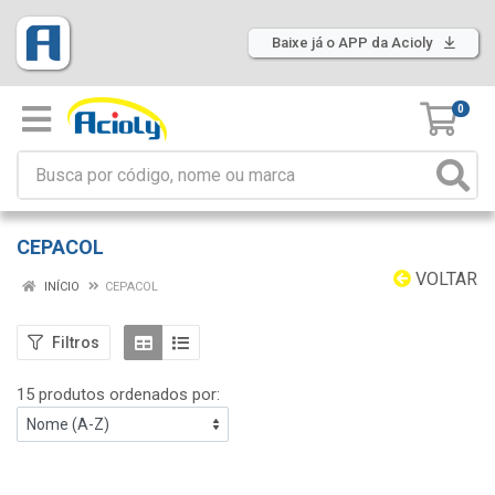
Baixe já o APP da Acioly
0
CEPACOL
VOLTAR
INÍCIO
CEPACOL
Filtros
15 produtos ordenados por: