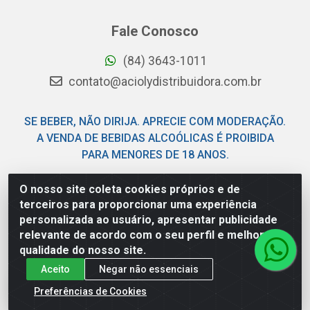
Fale Conosco
(84) 3643-1011
contato@aciolydistribuidora.com.br
SE BEBER, NÃO DIRIJA. APRECIE COM MODERAÇÃO.
A VENDA DE BEBIDAS ALCOÓLICAS É PROIBIDA
PARA MENORES DE 18 ANOS.
O nosso site coleta cookies próprios e de
Acioly Distribuidora - Av Piloto Pereira Tim - Parque de
terceiros para proporcionar uma experiência
Exposições - Parnamirim/RN - CEP 59146-480 - CNPJ
personalizada ao usuário, apresentar publicidade
06.029.901/0001-92
relevante de acordo com o seu perfil e melhorar a
qualidade do nosso site.
Aceito
Negar não essenciais
Preferências de Cookies