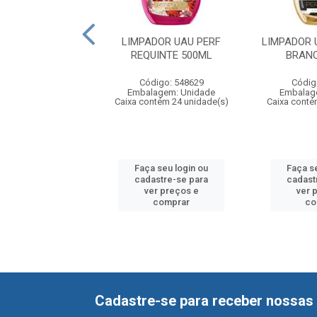
USO UAU LIMAO
LIMPADOR UAU PERF
LIMPADOR 
LIANO 500ML
REQUINTE 500ML
BRAN
digo: 732056
Código: 548629
Códig
agem: Unidade
Embalagem: Unidade
Embalag
ntém 24 unidade(s)
Caixa contém 24 unidade(s)
Caixa conté
 seu login ou
Faça seu login ou
Faça s
astre-se para
cadastre-se para
cadast
er preços e
ver preços e
ver 
comprar
comprar
co
Cadastre-se para receber nossas 