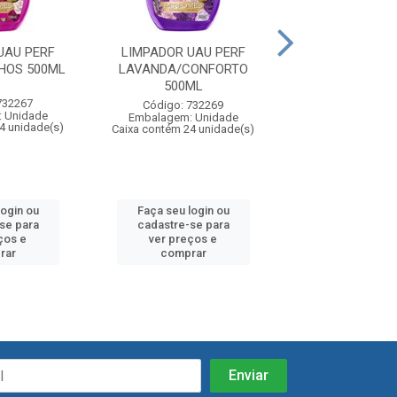
UAU PERF
LIMPADOR UAU PERF
LIMPADOR UA
HOS 500ML
LAVANDA/CONFORTO
BRISA/FRESCO
500ML
732267
Código: 73
Código: 732269
 Unidade
Embalagem: U
Embalagem: Unidade
4 unidade(s)
Caixa contém 24 u
Caixa contém 24 unidade(s)
login ou
Faça seu login ou
Faça seu log
se para
cadastre-se para
cadastre-se
ços e
ver preços e
ver preços
rar
comprar
compra