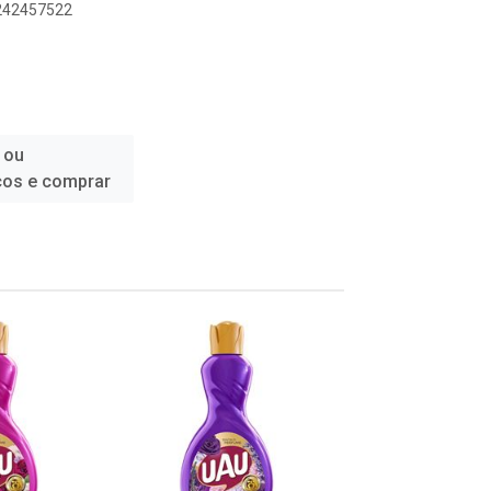
1242457522
 ou
ços e comprar