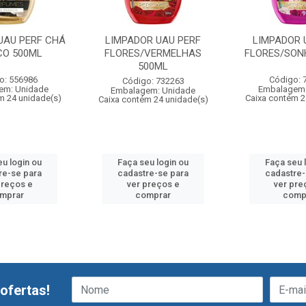
UAU PERF CHÁ
LIMPADOR UAU PERF
LIMPADOR 
CO 500ML
FLORES/VERMELHAS
FLORES/SON
500ML
o: 556986
Código: 
Código: 732263
em: Unidade
Embalagem:
Embalagem: Unidade
m 24 unidade(s)
Caixa contém 2
Caixa contém 24 unidade(s)
eu login ou
Faça seu login ou
Faça seu 
re-se para
cadastre-se para
cadastre-
preços e
ver preços e
ver pre
mprar
comprar
comp
ofertas!