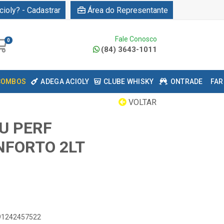
cioly? - Cadastrar
Área do Representante
Fale Conosco
0
(84) 3643-1011
COMBOS
ADEGA ACIOLY
CLUBE WHISKY
ONTRADE
FAR
VOLTAR
U PERF
FORTO 2LT
891242457522