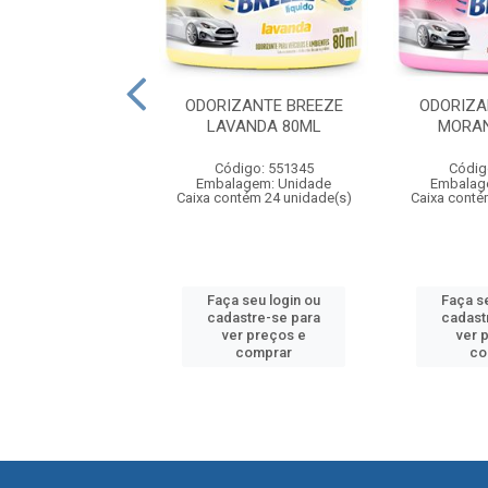
AUTOS C/CERA
ODORIZANTE BREEZE
ODORIZA
AUTO 500ML
LAVANDA 80ML
MORA
digo: 551352
Código: 551345
Códig
agem: Unidade
Embalagem: Unidade
Embalag
ntém 24 unidade(s)
Caixa contém 24 unidade(s)
Caixa conté
 seu login ou
Faça seu login ou
Faça s
astre-se para
cadastre-se para
cadast
er preços e
ver preços e
ver 
comprar
comprar
co