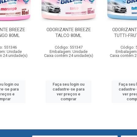
NTE BREEZE
ODORIZANTE BREEZE
ODORIZANT
NGO 80ML
TALCO 80ML
TUTTI-FRU
o: 551346
Código: 551347
Código: 
em: Unidade
Embalagem: Unidade
Embalagem:
m 24 unidade(s)
Caixa contém 24 unidade(s)
Caixa contém 2
eu login ou
Faça seu login ou
Faça seu 
re-se para
cadastre-se para
cadastre-
preços e
ver preços e
ver pre
mprar
comprar
comp