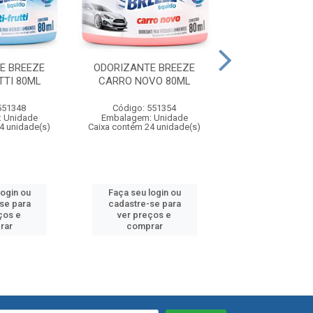
E BREEZE
ODORIZANTE BREEZE
ODORIZANTE GE
TTI 80ML
CARRO NOVO 80ML
MORANGO 
551348
Código: 551354
Código: 55
 Unidade
Embalagem: Unidade
Embalagem: U
4 unidade(s)
Caixa contém 24 unidade(s)
Caixa contém 24 u
login ou
Faça seu login ou
Faça seu log
se para
cadastre-se para
cadastre-se
ços e
ver preços e
ver preços
rar
comprar
compra