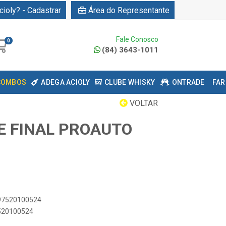
cioly? - Cadastrar
Área do Representante
Fale Conosco
0
(84) 3643-1011
COMBOS
ADEGA ACIOLY
CLUBE WHISKY
ONTRADE
FAR
VOLTAR
UE FINAL PROAUTO
897520100524
7520100524